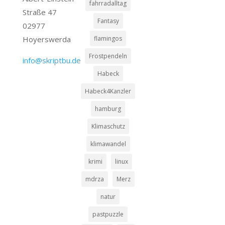
fahrradalltag
Straße 47
Fantasy
02977
Hoyerswerda
flamingos
Frostpendeln
info@skriptbu.de
Habeck
Habeck4Kanzler
hamburg
Klimaschutz
klimawandel
krimi
linux
mdrza
Merz
natur
pastpuzzle