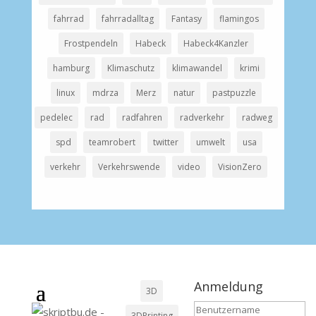
fahrrad
fahrradalltag
Fantasy
flamingos
Frostpendeln
Habeck
Habeck4Kanzler
hamburg
Klimaschutz
klimawandel
krimi
linux
mdrza
Merz
natur
pastpuzzle
pedelec
rad
radfahren
radverkehr
radweg
spd
teamrobert
twitter
umwelt
usa
verkehr
Verkehrswende
video
VisionZero
Anmeldung
3D
3DPrinting