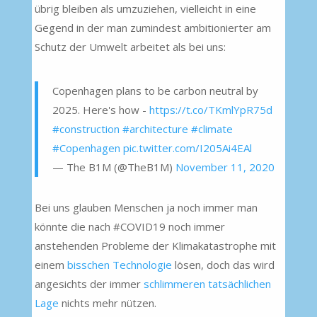
übrig bleiben als umzuziehen, vielleicht in eine
Gegend in der man zumindest ambitionierter am
Schutz der Umwelt arbeitet als bei uns:
Copenhagen plans to be carbon neutral by
2025. Here's how -
https://t.co/TKmlYpR75d
#construction
#architecture
#climate
#Copenhagen
pic.twitter.com/I205Ai4EAl
— The B1M (@TheB1M)
November 11, 2020
Bei uns glauben Menschen ja noch immer man
könnte die nach #COVID19 noch immer
anstehenden Probleme der Klimakatastrophe mit
einem
bisschen Technologie
lösen, doch das wird
angesichts der immer
schlimmeren tatsächlichen
Lage
nichts mehr nützen.