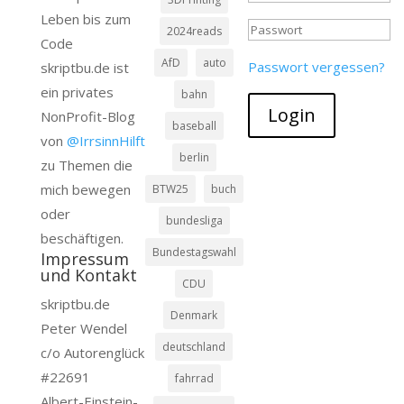
2024reads
AfD
auto
Passwort vergessen?
skriptbu.de ist
ein privates
bahn
Login
NonProfit-Blog
baseball
von
@IrrsinnHilft
berlin
zu Themen die
mich bewegen
BTW25
buch
oder
bundesliga
beschäftigen.
Bundestagswahl
Impressum
und Kontakt
CDU
skriptbu.de
Denmark
Peter Wendel
deutschland
c/o Autorenglück
#22691
fahrrad
Albert-Einstein-