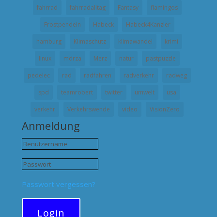
fahrrad
fahrradalltag
Fantasy
flamingos
Frostpendeln
Habeck
Habeck4Kanzler
hamburg
Klimaschutz
klimawandel
krimi
linux
mdrza
Merz
natur
pastpuzzle
pedelec
rad
radfahren
radverkehr
radweg
spd
teamrobert
twitter
umwelt
usa
verkehr
Verkehrswende
video
VisionZero
Anmeldung
Passwort vergessen?
Login