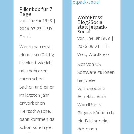
Pillenbox für 7
Tage
WordPress:
von
TheFan1968
|
Blog2Social
statt Jetpack-
2026-07-23
|
3D-
Social
Druck
von
TheFan1968
|
Wenn man erst
2026-06-21
|
IT-
einmal so tüchtig
Welt
,
WordPress
krank ist wie ich,
Sich von US-
mit mehreren
Software zu lösen
chronischen
hat viele
Sachen und einer
verschiedene
im letzten Jahr
Aspekte: Auch
erworbenen
WordPress-
Herzschwäche,
Plugins können da
dann kommen da
ein Faktor sein,
schon so einige
der einen