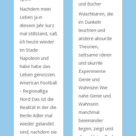
und Bücher
Nachdem mein
Waschbären, die
Leben ja in
im Dunkeln
diesem Jahr kurz
leuchten und
mal stillstand, saß
andere absurde
ich heute wieder
Theorien,
im Stade
seltsame Ideen
Napoleon und
und skurrile
habe habe das
Experimente
Leben genossen.
Genie und
American Football
Wahnsinn Wie
- Regionalliga
nahe Genie und
Nord Das ist die
Wahnsinn
Realität in der die
manchmal
Berlin Adler mal
beieinander
wieder gelandet
liegen, zeigt und
sind, nachdem sie