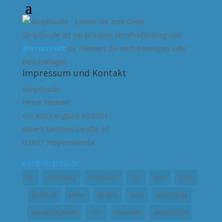
skriptbu.de ist ein privates NonProfit-Blog von
@IrrsinnHilft
zu Themen die mich bewegen oder
beschäftigen.
Impressum und Kontakt
skriptbu.de
Peter Wendel
c/o Autorenglück #22691
Albert-Einstein-Straße 47
02977 Hoyerswerda
info@skriptbu.de
3D
3DPrinting
2024reads
AfD
auto
bahn
baseball
berlin
BTW25
buch
bundesliga
Bundestagswahl
CDU
Denmark
deutschland