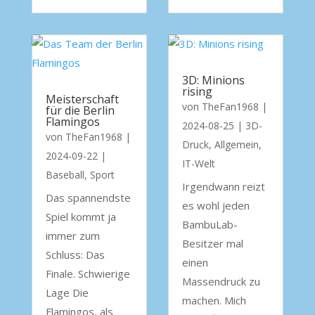
3D: Minions
rising
Meisterschaft
von
TheFan1968
|
für die Berlin
Flamingos
2024-08-25
|
3D-
von
TheFan1968
|
Druck
,
Allgemein
,
2024-09-22
|
IT-Welt
Baseball
,
Sport
Irgendwann reizt
Das spannendste
es wohl jeden
Spiel kommt ja
BambuLab-
immer zum
Besitzer mal
Schluss: Das
einen
Finale. Schwierige
Massendruck zu
Lage Die
machen. Mich
Flamingos, als