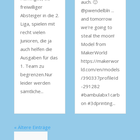
auch. 🙂
freiwilliger
@pwendelbln ...
Absteiger in die 2.
and tomorrow
Liga, spielen mit
we're going to
recht vielen
steal the moon!
Junioren, die ja
Model from
auch helfen die
MakerWorld
Ausgaben für das
https://makerwor
1. Team zu
ld.com/en/models
begrenzen.Nur
/390337profileId
leider werden
-291282
sämtliche...
#bambulabx1carb
on #3dprinting...
« Ältere Einträge