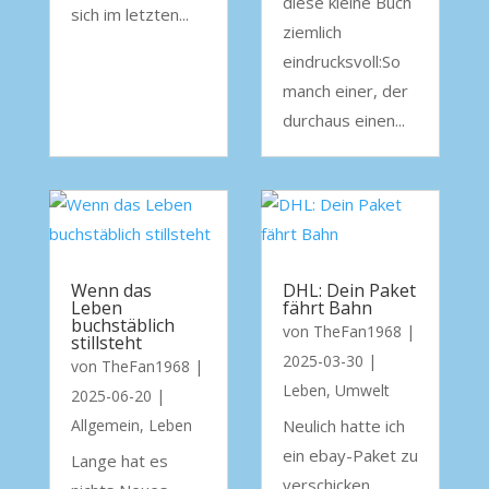
diese kleine Buch
sich im letzten...
ziemlich
eindrucksvoll:So
manch einer, der
durchaus einen...
Wenn das
DHL: Dein Paket
Leben
fährt Bahn
buchstäblich
von
TheFan1968
|
stillsteht
2025-03-30
|
von
TheFan1968
|
Leben
,
Umwelt
2025-06-20
|
Allgemein
,
Leben
Neulich hatte ich
ein ebay-Paket zu
Lange hat es
verschicken.