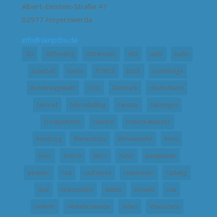
Albert-Einstein-Straße 47
02977 Hoyerswerda
info@skriptbu.de
3D
3DPrinting
2024reads
AfD
auto
bahn
baseball
berlin
BTW25
buch
bundesliga
Bundestagswahl
CDU
Denmark
deutschland
fahrrad
fahrradalltag
Fantasy
flamingos
Frostpendeln
Habeck
Habeck4Kanzler
hamburg
Klimaschutz
klimawandel
krimi
linux
mdrza
Merz
natur
pastpuzzle
pedelec
rad
radfahren
radverkehr
radweg
spd
teamrobert
twitter
umwelt
usa
verkehr
Verkehrswende
video
VisionZero