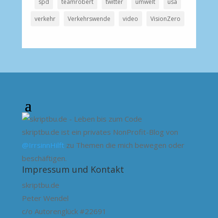
spd
teamrobert
twitter
umwelt
usa
verkehr
Verkehrswende
video
VisionZero
skriptbu.de ist ein privates NonProfit-Blog von
@IrrsinnHilft
zu Themen die mich bewegen oder
beschäftigen.
Impressum und Kontakt
skriptbu.de
Peter Wendel
c/o Autorenglück #22691