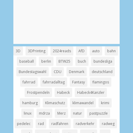
3D
3DPrinting
2024reads
AfD
auto
bahn
baseball
berlin
BTW25
buch
bundesliga
Bundestagswahl
CDU
Denmark
deutschland
fahrrad
fahrradalltag
Fantasy
flamingos
Frostpendeln
Habeck
Habeck4Kanzler
hamburg
Klimaschutz
klimawandel
krimi
linux
mdrza
Merz
natur
pastpuzzle
pedelec
rad
radfahren
radverkehr
radweg