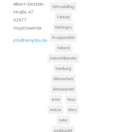
Albert-Einstein-
fahrradalltag
Straße 47
Fantasy
02977
Hoyerswerda
flamingos
Frostpendeln
info@skriptbu.de
Habeck
Habeck4Kanzler
hamburg
Klimaschutz
klimawandel
krimi
linux
mdrza
Merz
natur
pastpuzzle