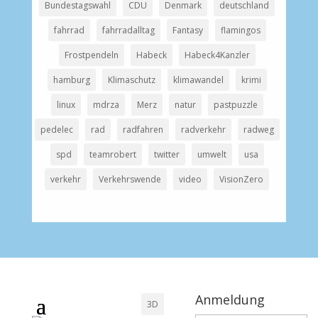
Bundestagswahl
CDU
Denmark
deutschland
fahrrad
fahrradalltag
Fantasy
flamingos
Frostpendeln
Habeck
Habeck4Kanzler
hamburg
Klimaschutz
klimawandel
krimi
linux
mdrza
Merz
natur
pastpuzzle
pedelec
rad
radfahren
radverkehr
radweg
spd
teamrobert
twitter
umwelt
usa
verkehr
Verkehrswende
video
VisionZero
Anmeldung
3D