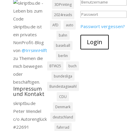
3DPrinting
2024reads
AfD
auto
Passwort vergessen?
skriptbu.de ist
ein privates
bahn
Login
NonProfit-Blog
baseball
von
@IrrsinnHilft
berlin
zu Themen die
mich bewegen
BTW25
buch
oder
bundesliga
beschäftigen.
Bundestagswahl
Impressum
und Kontakt
CDU
skriptbu.de
Denmark
Peter Wendel
deutschland
c/o Autorenglück
#22691
fahrrad