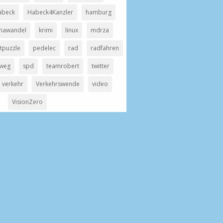
abeck
Habeck4Kanzler
hamburg
imawandel
krimi
linux
mdrza
tpuzzle
pedelec
rad
radfahren
weg
spd
teamrobert
twitter
verkehr
Verkehrswende
video
VisionZero