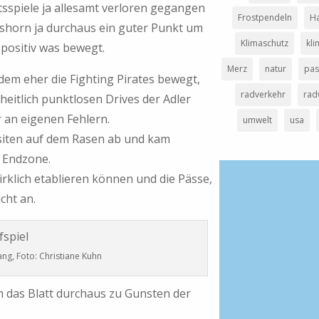
sspiele ja allesamt verloren gegangen
Frostpendeln
H
lmshorn ja durchaus ein guter Punkt um
Klimaschutz
kl
 positiv was bewegt.
Merz
natur
pas
zdem eher die Fighting Pirates bewegt,
radverkehr
rad
rheitlich punktlosen Drives der Adler
 an eigenen Fehlern.
umwelt
usa
siten auf dem Rasen ab und kam
r Endzone.
wirklich etablieren können und die Pässe,
cht an.
ng, Foto: Christiane Kuhn
h das Blatt durchaus zu Gunsten der