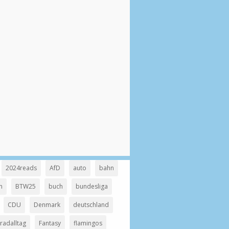
2024reads
AfD
auto
bahn
n
BTW25
buch
bundesliga
CDU
Denmark
deutschland
radalltag
Fantasy
flamingos