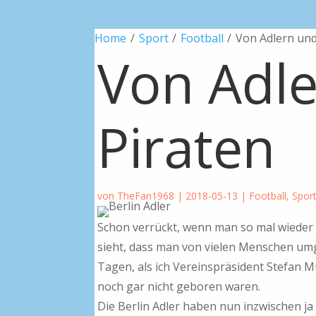
Home
/
Sport
/
Football
/
Von Adlern und
Von Adl
Piraten
von
TheFan1968
|
2018-05-13
|
Football
,
Spor
Schon verrückt, wenn man so mal wieder i
sieht, dass man von vielen Menschen umge
Tagen, als ich Vereinspräsident Stefan 
noch gar nicht geboren waren.
Die Berlin Adler haben nun inzwischen ja 