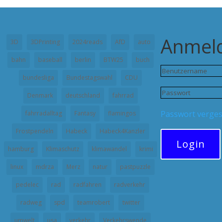
Anmel
3D
3DPrinting
2024reads
AfD
auto
bahn
baseball
berlin
BTW25
buch
bundesliga
Bundestagswahl
CDU
Denmark
deutschland
fahrrad
Passwort verge
fahrradalltag
Fantasy
flamingos
Frostpendeln
Habeck
Habeck4Kanzler
Login
hamburg
Klimaschutz
klimawandel
krimi
linux
mdrza
Merz
natur
pastpuzzle
pedelec
rad
radfahren
radverkehr
radweg
spd
teamrobert
twitter
umwelt
usa
verkehr
Verkehrswende