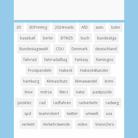
3D
3DPrinting
2024reads
AfD
auto
bahn
baseball
berlin
BTW25
buch
bundesliga
Bundestagswahl
CDU
Denmark
deutschland
fahrrad
fahrradalltag
Fantasy
flamingos
Frostpendeln
Habeck
Habeck4Kanzler
hamburg
Klimaschutz
klimawandel
krimi
linux
mdrza
Merz
natur
pastpuzzle
pedelec
rad
radfahren
radverkehr
radweg
spd
teamrobert
twitter
umwelt
usa
verkehr
Verkehrswende
video
VisionZero