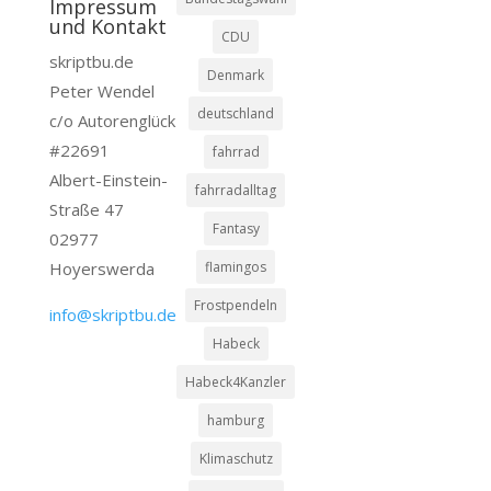
Impressum
und Kontakt
CDU
skriptbu.de
Denmark
Peter Wendel
deutschland
c/o Autorenglück
#22691
fahrrad
Albert-Einstein-
fahrradalltag
Straße 47
Fantasy
02977
Hoyerswerda
flamingos
Frostpendeln
info@skriptbu.de
Habeck
Habeck4Kanzler
hamburg
Klimaschutz