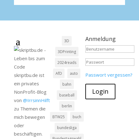
Anmeldung
3D
3DPrinting
2024reads
AfD
auto
Passwort vergessen?
skriptbu.de ist
ein privates
bahn
Login
NonProfit-Blog
baseball
von
@IrrsinnHilft
berlin
zu Themen die
mich bewegen
BTW25
buch
oder
bundesliga
beschäftigen.
Bundestagswahl