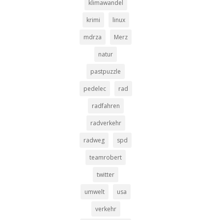
klimawandel
krimi
linux
mdrza
Merz
natur
pastpuzzle
pedelec
rad
radfahren
radverkehr
radweg
spd
teamrobert
twitter
umwelt
usa
verkehr