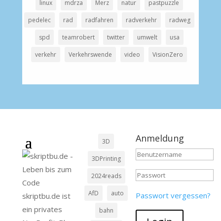
linux
mdrza
Merz
natur
pastpuzzle
pedelec
rad
radfahren
radverkehr
radweg
spd
teamrobert
twitter
umwelt
usa
verkehr
Verkehrswende
video
VisionZero
Anmeldung
3D
3DPrinting
2024reads
AfD
auto
Passwort vergessen?
skriptbu.de ist
ein privates
bahn