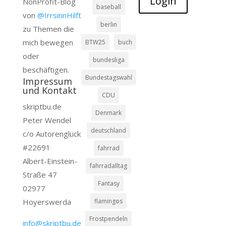
Login
NonProfit-Blog
baseball
von
@IrrsinnHilft
berlin
zu Themen die
mich bewegen
BTW25
buch
oder
bundesliga
beschäftigen.
Bundestagswahl
Impressum
und Kontakt
CDU
skriptbu.de
Denmark
Peter Wendel
deutschland
c/o Autorenglück
#22691
fahrrad
Albert-Einstein-
fahrradalltag
Straße 47
Fantasy
02977
Hoyerswerda
flamingos
Frostpendeln
info@skriptbu.de