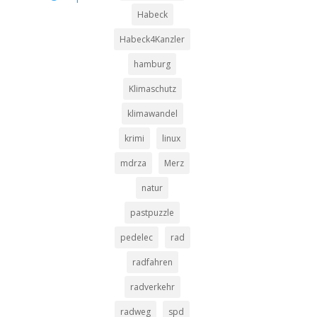
Habeck
Habeck4Kanzler
hamburg
Klimaschutz
klimawandel
krimi
linux
mdrza
Merz
natur
pastpuzzle
pedelec
rad
radfahren
radverkehr
radweg
spd