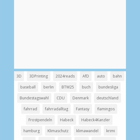
3D
3DPrinting
2024reads
AfD
auto
bahn
baseball
berlin
BTW25
buch
bundesliga
Bundestagswahl
CDU
Denmark
deutschland
fahrrad
fahrradalltag
Fantasy
flamingos
Frostpendeln
Habeck
Habeck4Kanzler
hamburg
Klimaschutz
klimawandel
krimi