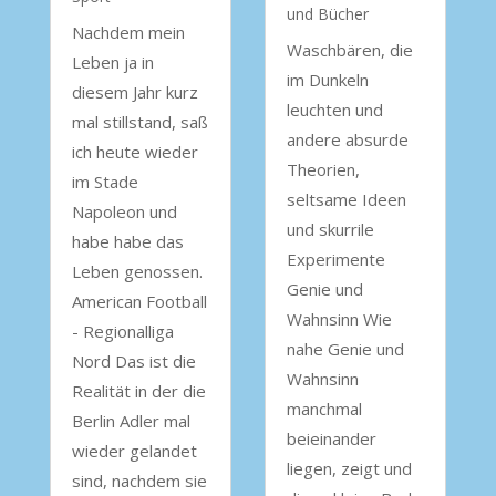
und Bücher
Nachdem mein
Waschbären, die
Leben ja in
im Dunkeln
diesem Jahr kurz
leuchten und
mal stillstand, saß
andere absurde
ich heute wieder
Theorien,
im Stade
seltsame Ideen
Napoleon und
und skurrile
habe habe das
Experimente
Leben genossen.
Genie und
American Football
Wahnsinn Wie
- Regionalliga
nahe Genie und
Nord Das ist die
Wahnsinn
Realität in der die
manchmal
Berlin Adler mal
beieinander
wieder gelandet
liegen, zeigt und
sind, nachdem sie