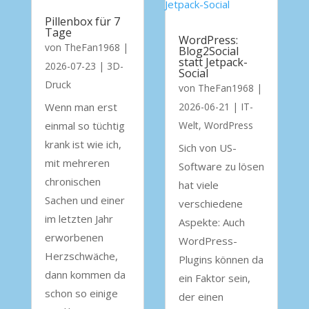
Pillenbox für 7
Tage
WordPress:
von
TheFan1968
|
Blog2Social
statt Jetpack-
2026-07-23
|
3D-
Social
Druck
von
TheFan1968
|
Wenn man erst
2026-06-21
|
IT-
einmal so tüchtig
Welt
,
WordPress
krank ist wie ich,
Sich von US-
mit mehreren
Software zu lösen
chronischen
hat viele
Sachen und einer
verschiedene
im letzten Jahr
Aspekte: Auch
erworbenen
WordPress-
Herzschwäche,
Plugins können da
dann kommen da
ein Faktor sein,
schon so einige
der einen