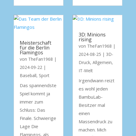
3D: Minions
rising
Meisterschaft
von
TheFan1968
|
für die Berlin
Flamingos
2024-08-25
|
3D-
von
TheFan1968
|
Druck
,
Allgemein
,
2024-09-22
|
IT-Welt
Baseball
,
Sport
Irgendwann reizt
Das spannendste
es wohl jeden
Spiel kommt ja
BambuLab-
immer zum
Besitzer mal
Schluss: Das
einen
Finale. Schwierige
Massendruck zu
Lage Die
machen. Mich
Flamingos, als