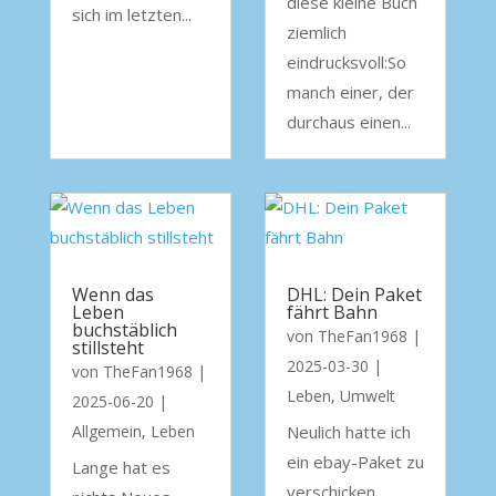
diese kleine Buch
sich im letzten...
ziemlich
eindrucksvoll:So
manch einer, der
durchaus einen...
Wenn das
DHL: Dein Paket
Leben
fährt Bahn
buchstäblich
von
TheFan1968
|
stillsteht
2025-03-30
|
von
TheFan1968
|
Leben
,
Umwelt
2025-06-20
|
Allgemein
,
Leben
Neulich hatte ich
ein ebay-Paket zu
Lange hat es
verschicken.