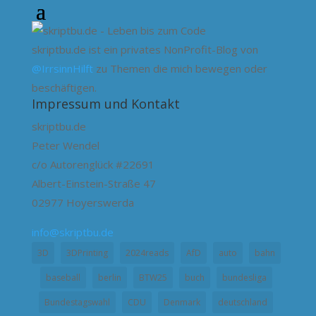
skriptbu.de ist ein privates NonProfit-Blog von
@IrrsinnHilft
zu Themen die mich bewegen oder
beschäftigen.
Impressum und Kontakt
skriptbu.de
Peter Wendel
c/o Autorenglück #22691
Albert-Einstein-Straße 47
02977 Hoyerswerda
info@skriptbu.de
3D
3DPrinting
2024reads
AfD
auto
bahn
baseball
berlin
BTW25
buch
bundesliga
Bundestagswahl
CDU
Denmark
deutschland