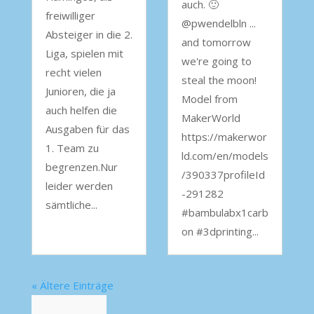
auch. 🙂
freiwilliger
@pwendelbln ...
Absteiger in die 2.
and tomorrow
Liga, spielen mit
we're going to
recht vielen
steal the moon!
Junioren, die ja
Model from
auch helfen die
MakerWorld
Ausgaben für das
https://makerwor
1. Team zu
ld.com/en/models
begrenzen.Nur
/390337profileId
leider werden
-291282
sämtliche...
#bambulabx1carb
on #3dprinting...
« Ältere Einträge