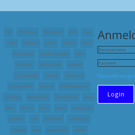
Anmel
3D
3DPrinting
2024reads
AfD
auto
bahn
baseball
berlin
BTW25
buch
bundesliga
Bundestagswahl
CDU
Denmark
deutschland
fahrrad
Passwort verge
fahrradalltag
Fantasy
flamingos
Frostpendeln
Habeck
Habeck4Kanzler
Login
hamburg
Klimaschutz
klimawandel
krimi
linux
mdrza
Merz
natur
pastpuzzle
pedelec
rad
radfahren
radverkehr
radweg
spd
teamrobert
twitter