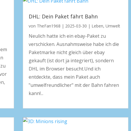
DHL: Dein Paket fährt Bahn
von
TheFan1968
|
2025-03-30
|
Leben
,
Umwelt
Neulich hatte ich ein ebay-Paket zu
verschicken. Ausnahmsweise habe ich die
esem
Paketmarke nicht gleich über ebay
in
gekauft (ist dort ja integriert), sondern
 zu
DHL im Browser besucht.Und ich
vor
entdeckte, dass mein Paket auch
en,
"umwelfreundlicher" mit der Bahn fahren
kann!...