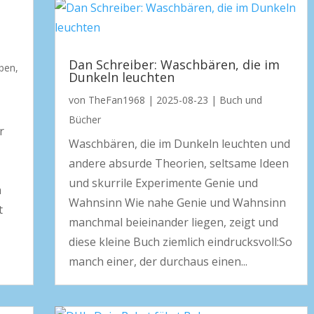
n
Dan Schreiber: Waschbären, die im
ben
,
Dunkeln leuchten
von
TheFan1968
|
2025-08-23
|
Buch und
Bücher
r
Waschbären, die im Dunkeln leuchten und
andere absurde Theorien, seltsame Ideen
und skurrile Experimente Genie und
n
Wahnsinn Wie nahe Genie und Wahnsinn
t
manchmal beieinander liegen, zeigt und
diese kleine Buch ziemlich eindrucksvoll:So
manch einer, der durchaus einen...