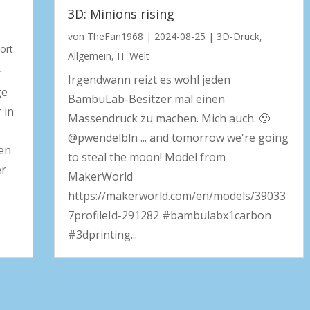
3D: Minions rising
von
TheFan1968
|
2024-08-25
|
3D-Druck
,
ort
Allgemein
,
IT-Welt
r
Irgendwann reizt es wohl jeden
ge
BambuLab-Besitzer mal einen
 in
Massendruck zu machen. Mich auch. 🙂
@pwendelbln ... and tomorrow we're going
ben
to steal the moon! Model from
er
MakerWorld
https://makerworld.com/en/models/39033
7profileId-291282 #bambulabx1carbon
#3dprinting...