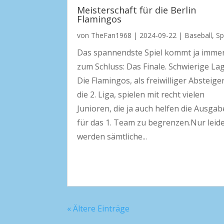
Meisterschaft für die Berlin
Flamingos
von
TheFan1968
|
2024-09-22
|
Baseball
,
Sp
Das spannendste Spiel kommt ja imme
zum Schluss: Das Finale. Schwierige La
Die Flamingos, als freiwilliger Absteiger
die 2. Liga, spielen mit recht vielen
Junioren, die ja auch helfen die Ausga
für das 1. Team zu begrenzen.Nur leid
werden sämtliche...
« Ältere Einträge