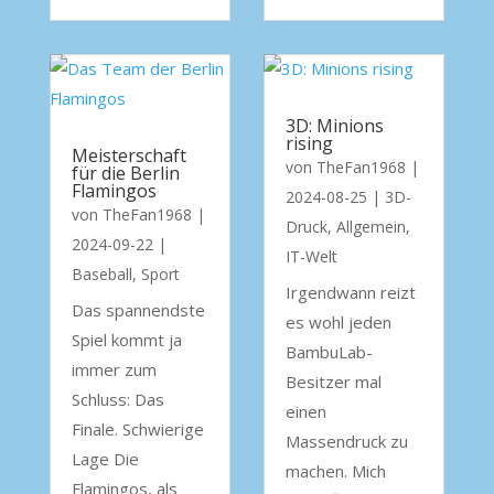
3D: Minions
rising
Meisterschaft
von
TheFan1968
|
für die Berlin
Flamingos
2024-08-25
|
3D-
von
TheFan1968
|
Druck
,
Allgemein
,
2024-09-22
|
IT-Welt
Baseball
,
Sport
Irgendwann reizt
Das spannendste
es wohl jeden
Spiel kommt ja
BambuLab-
immer zum
Besitzer mal
Schluss: Das
einen
Finale. Schwierige
Massendruck zu
Lage Die
machen. Mich
Flamingos, als