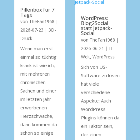
Pillenbox für 7
Tage
WordPress:
von
TheFan1968
|
Blog2Social
statt Jetpack-
2026-07-23
|
3D-
Social
Druck
von
TheFan1968
|
Wenn man erst
2026-06-21
|
IT-
einmal so tüchtig
Welt
,
WordPress
krank ist wie ich,
Sich von US-
mit mehreren
Software zu lösen
chronischen
hat viele
Sachen und einer
verschiedene
im letzten Jahr
Aspekte: Auch
erworbenen
WordPress-
Herzschwäche,
Plugins können da
dann kommen da
ein Faktor sein,
schon so einige
der einen