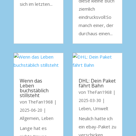
diese kleine Buch
sich im letzten...
ziemlich
eindrucksvoll:So
manch einer, der
durchaus einen...
Wenn das
DHL: Dein Paket
Leben
fährt Bahn
buchstäblich
von
TheFan1968
|
stillsteht
2025-03-30
|
von
TheFan1968
|
Leben
,
Umwelt
2025-06-20
|
Allgemein
,
Leben
Neulich hatte ich
ein ebay-Paket zu
Lange hat es
verschicken.