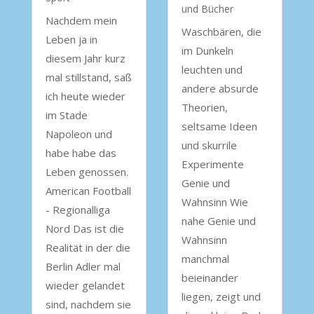
und Bücher
Nachdem mein
Waschbären, die
Leben ja in
im Dunkeln
diesem Jahr kurz
leuchten und
mal stillstand, saß
andere absurde
ich heute wieder
Theorien,
im Stade
seltsame Ideen
Napoleon und
und skurrile
habe habe das
Experimente
Leben genossen.
Genie und
American Football
Wahnsinn Wie
- Regionalliga
nahe Genie und
Nord Das ist die
Wahnsinn
Realität in der die
manchmal
Berlin Adler mal
beieinander
wieder gelandet
liegen, zeigt und
sind, nachdem sie