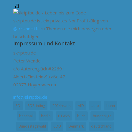
skriptbu.de ist ein privates NonProfit-Blog von
@IrrsinnHilft
zu Themen die mich bewegen oder
beschäftigen.
Impressum und Kontakt
skriptbu.de
Peter Wendel
c/o Autorenglück #22691
Albert-Einstein-Straße 47
02977 Hoyerswerda
info@skriptbu.de
3D
3DPrinting
2024reads
AfD
auto
bahn
baseball
berlin
BTW25
buch
bundesliga
Bundestagswahl
CDU
Denmark
deutschland