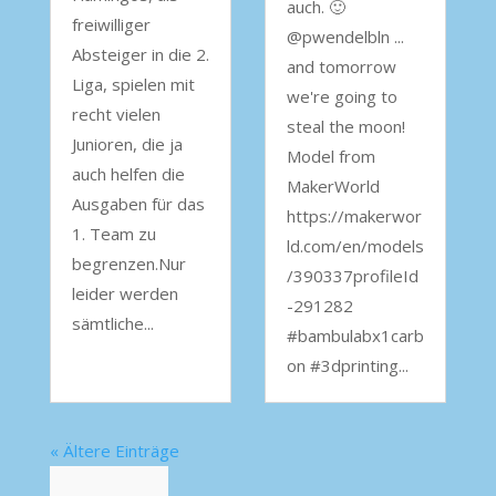
auch. 🙂
freiwilliger
@pwendelbln ...
Absteiger in die 2.
and tomorrow
Liga, spielen mit
we're going to
recht vielen
steal the moon!
Junioren, die ja
Model from
auch helfen die
MakerWorld
Ausgaben für das
https://makerwor
1. Team zu
ld.com/en/models
begrenzen.Nur
/390337profileId
leider werden
-291282
sämtliche...
#bambulabx1carb
on #3dprinting...
« Ältere Einträge