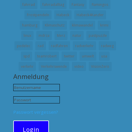
fahrrad
fahrradalltag
Fantasy
flamingos
Frostpendeln
Habeck
Habeck4Kanzler
hamburg
Klimaschutz
klimawandel
krimi
linux
mdrza
Merz
natur
pastpuzzle
pedelec
rad
radfahren
radverkehr
radweg
spd
teamrobert
twitter
umwelt
usa
verkehr
Verkehrswende
video
VisionZero
Anmeldung
Passwort vergessen?
Login