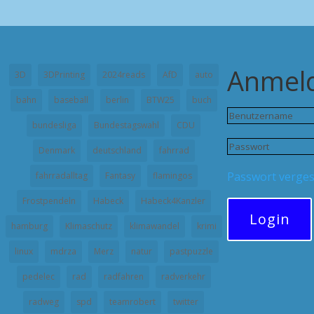
Anmel
3D
3DPrinting
2024reads
AfD
auto
bahn
baseball
berlin
BTW25
buch
bundesliga
Bundestagswahl
CDU
Denmark
deutschland
fahrrad
Passwort verge
fahrradalltag
Fantasy
flamingos
Frostpendeln
Habeck
Habeck4Kanzler
Login
hamburg
Klimaschutz
klimawandel
krimi
linux
mdrza
Merz
natur
pastpuzzle
pedelec
rad
radfahren
radverkehr
radweg
spd
teamrobert
twitter