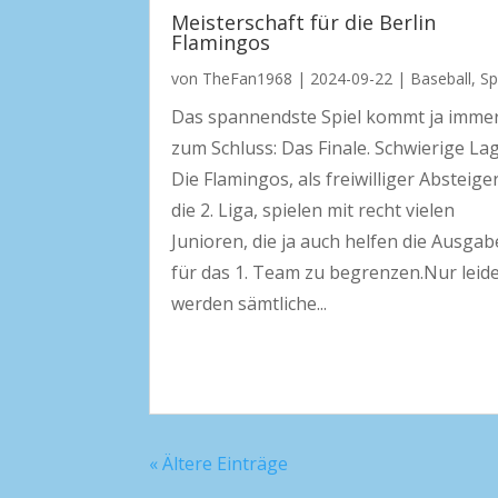
Meisterschaft für die Berlin
Flamingos
von
TheFan1968
|
2024-09-22
|
Baseball
,
Sp
Das spannendste Spiel kommt ja imme
zum Schluss: Das Finale. Schwierige La
Die Flamingos, als freiwilliger Absteiger
die 2. Liga, spielen mit recht vielen
Junioren, die ja auch helfen die Ausga
für das 1. Team zu begrenzen.Nur leid
werden sämtliche...
« Ältere Einträge