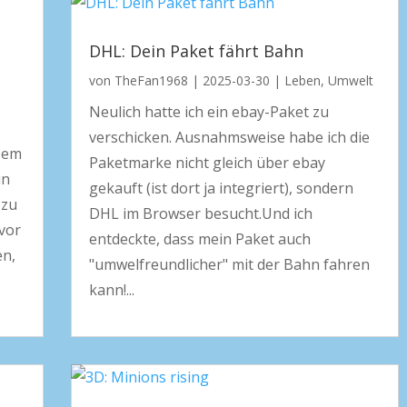
DHL: Dein Paket fährt Bahn
von
TheFan1968
|
2025-03-30
|
Leben
,
Umwelt
Neulich hatte ich ein ebay-Paket zu
verschicken. Ausnahmsweise habe ich die
esem
Paketmarke nicht gleich über ebay
in
gekauft (ist dort ja integriert), sondern
 zu
DHL im Browser besucht.Und ich
vor
entdeckte, dass mein Paket auch
en,
"umwelfreundlicher" mit der Bahn fahren
kann!...