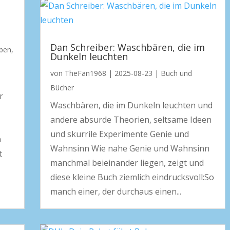
n
Dan Schreiber: Waschbären, die im
ben
,
Dunkeln leuchten
von
TheFan1968
|
2025-08-23
|
Buch und
Bücher
r
Waschbären, die im Dunkeln leuchten und
andere absurde Theorien, seltsame Ideen
und skurrile Experimente Genie und
n
Wahnsinn Wie nahe Genie und Wahnsinn
t
manchmal beieinander liegen, zeigt und
diese kleine Buch ziemlich eindrucksvoll:So
manch einer, der durchaus einen...