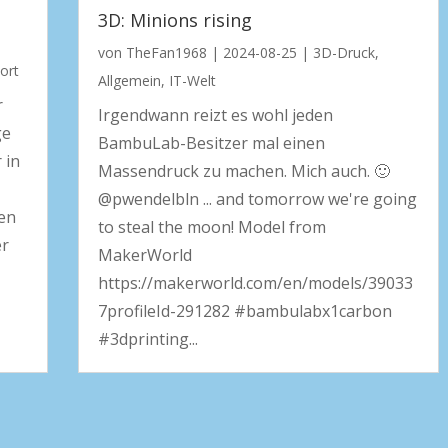
3D: Minions rising
von
TheFan1968
|
2024-08-25
|
3D-Druck
,
ort
Allgemein
,
IT-Welt
r
Irgendwann reizt es wohl jeden
ge
BambuLab-Besitzer mal einen
 in
Massendruck zu machen. Mich auch. 🙂
@pwendelbln ... and tomorrow we're going
ben
to steal the moon! Model from
er
MakerWorld
https://makerworld.com/en/models/39033
7profileId-291282 #bambulabx1carbon
#3dprinting...