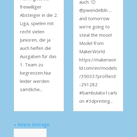
auch. 🙂
freiwilliger
@pwendelbln ...
Absteiger in die 2.
and tomorrow
Liga, spielen mit
we're going to
recht vielen
steal the moon!
Junioren, die ja
Model from
auch helfen die
MakerWorld
Ausgaben für das
https://makerwor
1. Team zu
ld.com/en/models
begrenzen.Nur
/390337profileId
leider werden
-291282
sämtliche...
#bambulabx1carb
on #3dprinting...
« Ältere Einträge