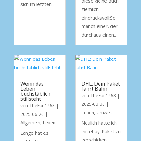
diese kleine Buch
sich im letzten...
ziemlich
eindrucksvoll:So
manch einer, der
durchaus einen...
Wenn das
DHL: Dein Paket
Leben
fährt Bahn
buchstäblich
von
TheFan1968
|
stillsteht
2025-03-30
|
von
TheFan1968
|
Leben
,
Umwelt
2025-06-20
|
Allgemein
,
Leben
Neulich hatte ich
ein ebay-Paket zu
Lange hat es
verschicken.