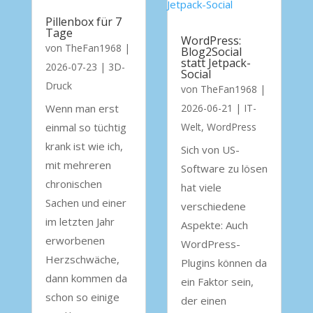
Pillenbox für 7
Tage
WordPress:
von
TheFan1968
|
Blog2Social
statt Jetpack-
2026-07-23
|
3D-
Social
Druck
von
TheFan1968
|
Wenn man erst
2026-06-21
|
IT-
einmal so tüchtig
Welt
,
WordPress
krank ist wie ich,
Sich von US-
mit mehreren
Software zu lösen
chronischen
hat viele
Sachen und einer
verschiedene
im letzten Jahr
Aspekte: Auch
erworbenen
WordPress-
Herzschwäche,
Plugins können da
dann kommen da
ein Faktor sein,
schon so einige
der einen