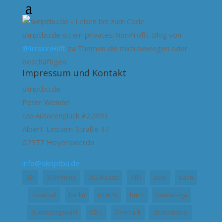
skriptbu.de ist ein privates NonProfit-Blog von
@IrrsinnHilft
zu Themen die mich bewegen oder
beschäftigen.
Impressum und Kontakt
skriptbu.de
Peter Wendel
c/o Autorenglück #22691
Albert-Einstein-Straße 47
02977 Hoyerswerda
info@skriptbu.de
3D
3DPrinting
2024reads
AfD
auto
bahn
baseball
berlin
BTW25
buch
bundesliga
Bundestagswahl
CDU
Denmark
deutschland