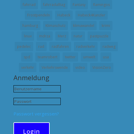
fahrrad
fahrradalltag
Fantasy
flamingos
Frostpendeln
Habeck
Habeck4Kanzler
hamburg
Klimaschutz
klimawandel
krimi
linux
mdrza
Merz
natur
pastpuzzle
pedelec
rad
radfahren
radverkehr
radweg
spd
teamrobert
twitter
umwelt
usa
verkehr
Verkehrswende
video
VisionZero
Anmeldung
Passwort vergessen?
Login