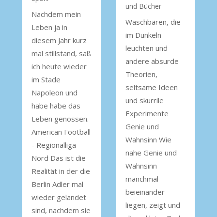
und Bücher
Nachdem mein
Waschbären, die
Leben ja in
im Dunkeln
diesem Jahr kurz
leuchten und
mal stillstand, saß
andere absurde
ich heute wieder
Theorien,
im Stade
seltsame Ideen
Napoleon und
und skurrile
habe habe das
Experimente
Leben genossen.
Genie und
American Football
Wahnsinn Wie
- Regionalliga
nahe Genie und
Nord Das ist die
Wahnsinn
Realität in der die
manchmal
Berlin Adler mal
beieinander
wieder gelandet
liegen, zeigt und
sind, nachdem sie