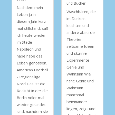
und Bücher
Nachdem mein
Waschbären, die
Leben ja in
im Dunkeln
diesem Jahr kurz
leuchten und
mal stillstand, saß
andere absurde
ich heute wieder
Theorien,
im Stade
seltsame Ideen
Napoleon und
und skurrile
habe habe das
Experimente
Leben genossen.
Genie und
American Football
Wahnsinn Wie
- Regionalliga
nahe Genie und
Nord Das ist die
Wahnsinn
Realität in der die
manchmal
Berlin Adler mal
beieinander
wieder gelandet
liegen, zeigt und
sind, nachdem sie