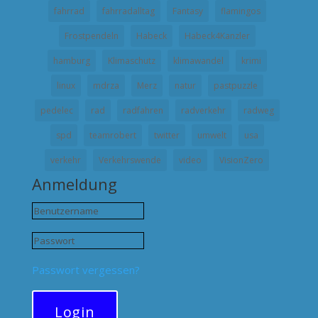
fahrrad
fahrradalltag
Fantasy
flamingos
Frostpendeln
Habeck
Habeck4Kanzler
hamburg
Klimaschutz
klimawandel
krimi
linux
mdrza
Merz
natur
pastpuzzle
pedelec
rad
radfahren
radverkehr
radweg
spd
teamrobert
twitter
umwelt
usa
verkehr
Verkehrswende
video
VisionZero
Anmeldung
Passwort vergessen?
Login