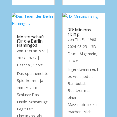
3D: Minions
rising
Meisterschaft
von
TheFan1968
|
für die Berlin
Flamingos
2024-08-25
|
3D-
von
TheFan1968
|
Druck
,
Allgemein
,
2024-09-22
|
IT-Welt
Baseball
,
Sport
Irgendwann reizt
Das spannendste
es wohl jeden
Spiel kommt ja
BambuLab-
immer zum
Besitzer mal
Schluss: Das
einen
Finale. Schwierige
Massendruck zu
Lage Die
machen. Mich
Flamingos, als