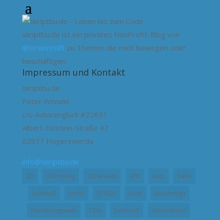
skriptbu.de ist ein privates NonProfit-Blog von
@IrrsinnHilft
zu Themen die mich bewegen oder
beschäftigen.
Impressum und Kontakt
skriptbu.de
Peter Wendel
c/o Autorenglück #22691
Albert-Einstein-Straße 47
02977 Hoyerswerda
info@skriptbu.de
3D
3DPrinting
2024reads
AfD
auto
bahn
baseball
berlin
BTW25
buch
bundesliga
Bundestagswahl
CDU
Denmark
deutschland