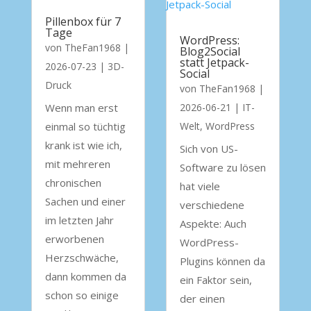
Pillenbox für 7
Tage
WordPress:
von
TheFan1968
|
Blog2Social
statt Jetpack-
2026-07-23
|
3D-
Social
Druck
von
TheFan1968
|
Wenn man erst
2026-06-21
|
IT-
einmal so tüchtig
Welt
,
WordPress
krank ist wie ich,
Sich von US-
mit mehreren
Software zu lösen
chronischen
hat viele
Sachen und einer
verschiedene
im letzten Jahr
Aspekte: Auch
erworbenen
WordPress-
Herzschwäche,
Plugins können da
dann kommen da
ein Faktor sein,
schon so einige
der einen