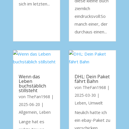
diese kleine Buch
sich im letzten...
ziemlich
eindrucksvoll:So
manch einer, der
durchaus einen...
Wenn das
DHL: Dein Paket
Leben
fährt Bahn
buchstäblich
von
TheFan1968
|
stillsteht
2025-03-30
|
von
TheFan1968
|
Leben
,
Umwelt
2025-06-20
|
Allgemein
,
Leben
Neulich hatte ich
ein ebay-Paket zu
Lange hat es
verschicken.