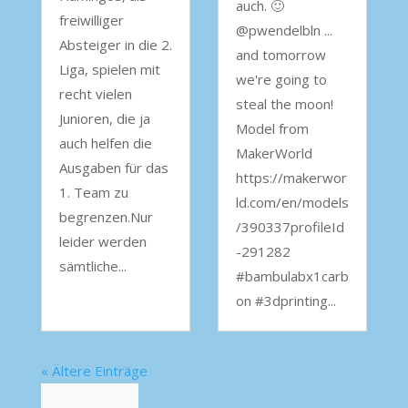
auch. 🙂
freiwilliger
@pwendelbln ...
Absteiger in die 2.
and tomorrow
Liga, spielen mit
we're going to
recht vielen
steal the moon!
Junioren, die ja
Model from
auch helfen die
MakerWorld
Ausgaben für das
https://makerwor
1. Team zu
ld.com/en/models
begrenzen.Nur
/390337profileId
leider werden
-291282
sämtliche...
#bambulabx1carb
on #3dprinting...
« Ältere Einträge