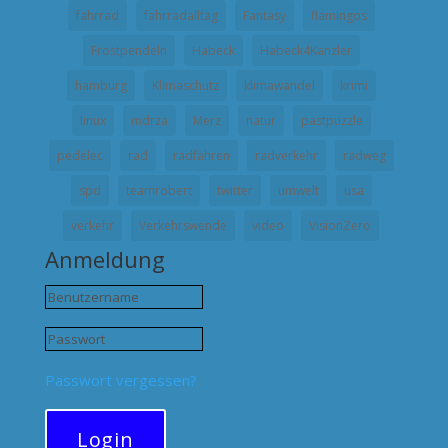
fahrrad
fahrradalltag
Fantasy
flamingos
Frostpendeln
Habeck
Habeck4Kanzler
hamburg
Klimaschutz
klimawandel
krimi
linux
mdrza
Merz
natur
pastpuzzle
pedelec
rad
radfahren
radverkehr
radweg
spd
teamrobert
twitter
umwelt
usa
verkehr
Verkehrswende
video
VisionZero
Anmeldung
Passwort vergessen?
Login