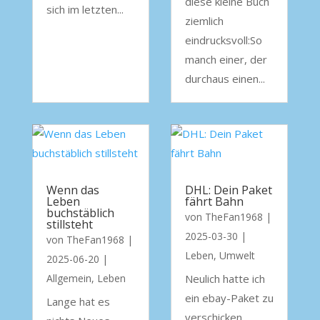
diese kleine Buch
sich im letzten...
ziemlich
eindrucksvoll:So
manch einer, der
durchaus einen...
Wenn das
DHL: Dein Paket
Leben
fährt Bahn
buchstäblich
von
TheFan1968
|
stillsteht
2025-03-30
|
von
TheFan1968
|
Leben
,
Umwelt
2025-06-20
|
Allgemein
,
Leben
Neulich hatte ich
ein ebay-Paket zu
Lange hat es
verschicken.