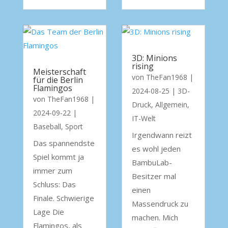
3D: Minions
rising
Meisterschaft
von
TheFan1968
|
für die Berlin
Flamingos
2024-08-25
|
3D-
von
TheFan1968
|
Druck
,
Allgemein
,
2024-09-22
|
IT-Welt
Baseball
,
Sport
Irgendwann reizt
Das spannendste
es wohl jeden
Spiel kommt ja
BambuLab-
immer zum
Besitzer mal
Schluss: Das
einen
Finale. Schwierige
Massendruck zu
Lage Die
machen. Mich
Flamingos, als