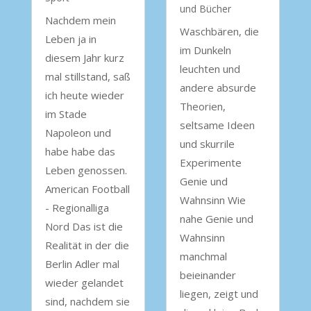
und Bücher
Nachdem mein
Waschbären, die
Leben ja in
im Dunkeln
diesem Jahr kurz
leuchten und
mal stillstand, saß
andere absurde
ich heute wieder
Theorien,
im Stade
seltsame Ideen
Napoleon und
und skurrile
habe habe das
Experimente
Leben genossen.
Genie und
American Football
Wahnsinn Wie
- Regionalliga
nahe Genie und
Nord Das ist die
Wahnsinn
Realität in der die
manchmal
Berlin Adler mal
beieinander
wieder gelandet
liegen, zeigt und
sind, nachdem sie