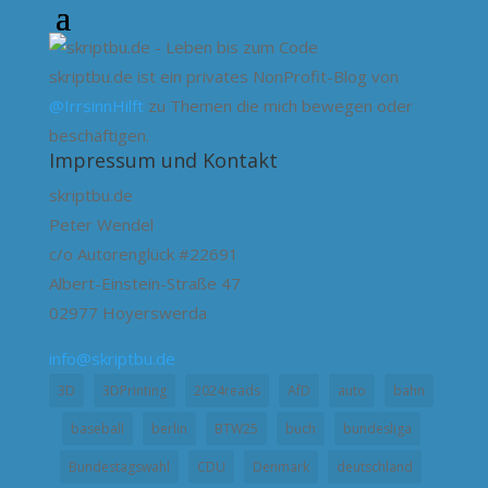
skriptbu.de ist ein privates NonProfit-Blog von
@IrrsinnHilft
zu Themen die mich bewegen oder
beschäftigen.
Impressum und Kontakt
skriptbu.de
Peter Wendel
c/o Autorenglück #22691
Albert-Einstein-Straße 47
02977 Hoyerswerda
info@skriptbu.de
3D
3DPrinting
2024reads
AfD
auto
bahn
baseball
berlin
BTW25
buch
bundesliga
Bundestagswahl
CDU
Denmark
deutschland