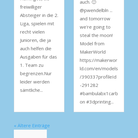
auch. 🙂
freiwilliger
@pwendelbln ...
Absteiger in die 2.
and tomorrow
Liga, spielen mit
we're going to
recht vielen
steal the moon!
Junioren, die ja
Model from
auch helfen die
MakerWorld
Ausgaben für das
https://makerwor
1. Team zu
ld.com/en/models
begrenzen.Nur
/390337profileId
leider werden
-291282
sämtliche...
#bambulabx1carb
on #3dprinting...
« Ältere Einträge