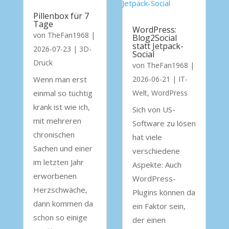
Pillenbox für 7
Tage
WordPress:
von
TheFan1968
|
Blog2Social
statt Jetpack-
2026-07-23
|
3D-
Social
Druck
von
TheFan1968
|
Wenn man erst
2026-06-21
|
IT-
einmal so tüchtig
Welt
,
WordPress
krank ist wie ich,
Sich von US-
mit mehreren
Software zu lösen
chronischen
hat viele
Sachen und einer
verschiedene
im letzten Jahr
Aspekte: Auch
erworbenen
WordPress-
Herzschwäche,
Plugins können da
dann kommen da
ein Faktor sein,
schon so einige
der einen