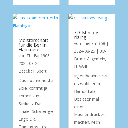
3D: Minions
rising
Meisterschaft
von
TheFan1968
|
für die Berlin
Flamingos
2024-08-25
|
3D-
von
TheFan1968
|
Druck
,
Allgemein
,
2024-09-22
|
IT-Welt
Baseball
,
Sport
Irgendwann reizt
Das spannendste
es wohl jeden
Spiel kommt ja
BambuLab-
immer zum
Besitzer mal
Schluss: Das
einen
Finale. Schwierige
Massendruck zu
Lage Die
machen. Mich
Flamingos, als