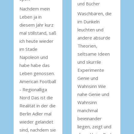
und Bücher
Nachdem mein
Waschbären, die
Leben ja in
im Dunkeln
diesem Jahr kurz
leuchten und
mal stillstand, saß
andere absurde
ich heute wieder
Theorien,
im Stade
seltsame Ideen
Napoleon und
und skurrile
habe habe das
Experimente
Leben genossen.
Genie und
American Football
Wahnsinn Wie
- Regionalliga
nahe Genie und
Nord Das ist die
Wahnsinn
Realität in der die
manchmal
Berlin Adler mal
beieinander
wieder gelandet
liegen, zeigt und
sind, nachdem sie