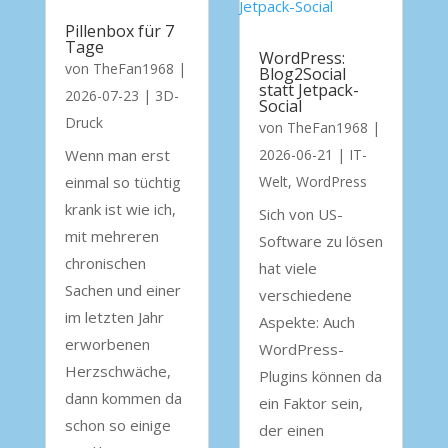
Pillenbox für 7
Tage
WordPress:
von
TheFan1968
|
Blog2Social
statt Jetpack-
2026-07-23
|
3D-
Social
Druck
von
TheFan1968
|
Wenn man erst
2026-06-21
|
IT-
einmal so tüchtig
Welt
,
WordPress
krank ist wie ich,
Sich von US-
mit mehreren
Software zu lösen
chronischen
hat viele
Sachen und einer
verschiedene
im letzten Jahr
Aspekte: Auch
erworbenen
WordPress-
Herzschwäche,
Plugins können da
dann kommen da
ein Faktor sein,
schon so einige
der einen