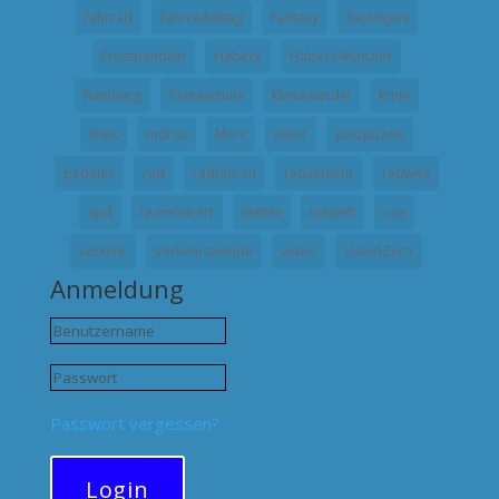
fahrrad
fahrradalltag
Fantasy
flamingos
Frostpendeln
Habeck
Habeck4Kanzler
hamburg
Klimaschutz
klimawandel
krimi
linux
mdrza
Merz
natur
pastpuzzle
pedelec
rad
radfahren
radverkehr
radweg
spd
teamrobert
twitter
umwelt
usa
verkehr
Verkehrswende
video
VisionZero
Anmeldung
Passwort vergessen?
Login