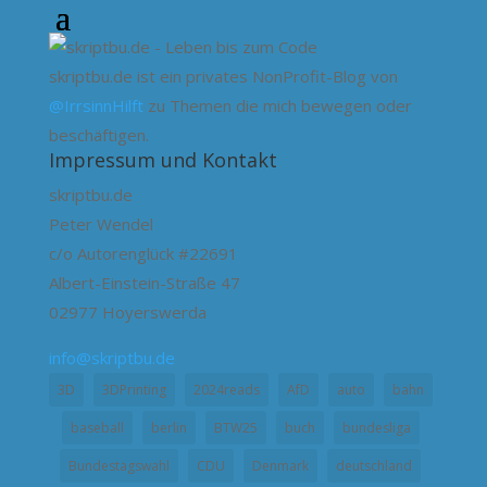
skriptbu.de ist ein privates NonProfit-Blog von
@IrrsinnHilft
zu Themen die mich bewegen oder
beschäftigen.
Impressum und Kontakt
skriptbu.de
Peter Wendel
c/o Autorenglück #22691
Albert-Einstein-Straße 47
02977 Hoyerswerda
info@skriptbu.de
3D
3DPrinting
2024reads
AfD
auto
bahn
baseball
berlin
BTW25
buch
bundesliga
Bundestagswahl
CDU
Denmark
deutschland