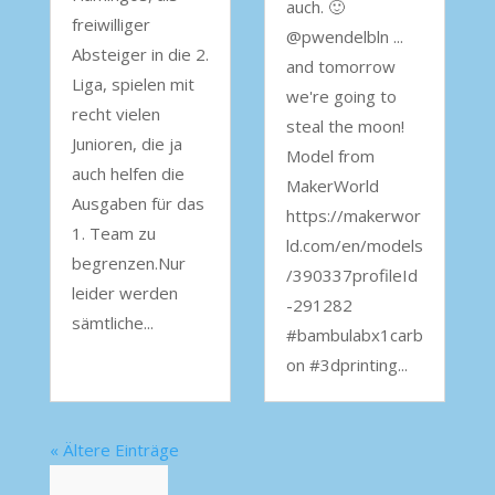
auch. 🙂
freiwilliger
@pwendelbln ...
Absteiger in die 2.
and tomorrow
Liga, spielen mit
we're going to
recht vielen
steal the moon!
Junioren, die ja
Model from
auch helfen die
MakerWorld
Ausgaben für das
https://makerwor
1. Team zu
ld.com/en/models
begrenzen.Nur
/390337profileId
leider werden
-291282
sämtliche...
#bambulabx1carb
on #3dprinting...
« Ältere Einträge