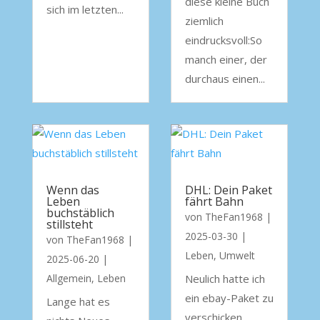
diese kleine Buch
sich im letzten...
ziemlich
eindrucksvoll:So
manch einer, der
durchaus einen...
Wenn das
DHL: Dein Paket
Leben
fährt Bahn
buchstäblich
von
TheFan1968
|
stillsteht
2025-03-30
|
von
TheFan1968
|
Leben
,
Umwelt
2025-06-20
|
Allgemein
,
Leben
Neulich hatte ich
ein ebay-Paket zu
Lange hat es
verschicken.