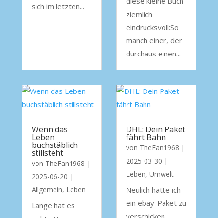
diese kleine Buch
sich im letzten...
ziemlich
eindrucksvoll:So
manch einer, der
durchaus einen...
Wenn das
DHL: Dein Paket
Leben
fährt Bahn
buchstäblich
von
TheFan1968
|
stillsteht
2025-03-30
|
von
TheFan1968
|
Leben
,
Umwelt
2025-06-20
|
Allgemein
,
Leben
Neulich hatte ich
ein ebay-Paket zu
Lange hat es
verschicken.