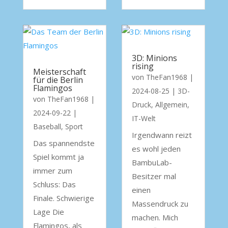
3D: Minions
rising
Meisterschaft
von
TheFan1968
|
für die Berlin
Flamingos
2024-08-25
|
3D-
von
TheFan1968
|
Druck
,
Allgemein
,
2024-09-22
|
IT-Welt
Baseball
,
Sport
Irgendwann reizt
Das spannendste
es wohl jeden
Spiel kommt ja
BambuLab-
immer zum
Besitzer mal
Schluss: Das
einen
Finale. Schwierige
Massendruck zu
Lage Die
machen. Mich
Flamingos, als