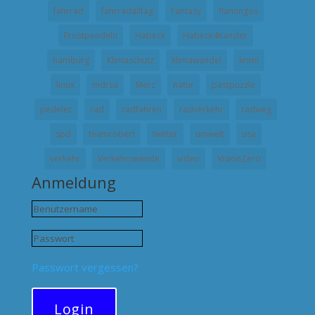
fahrrad
fahrradalltag
Fantasy
flamingos
Frostpendeln
Habeck
Habeck4Kanzler
hamburg
Klimaschutz
klimawandel
krimi
linux
mdrza
Merz
natur
pastpuzzle
pedelec
rad
radfahren
radverkehr
radweg
spd
teamrobert
twitter
umwelt
usa
verkehr
Verkehrswende
video
VisionZero
Anmeldung
Passwort vergessen?
Login