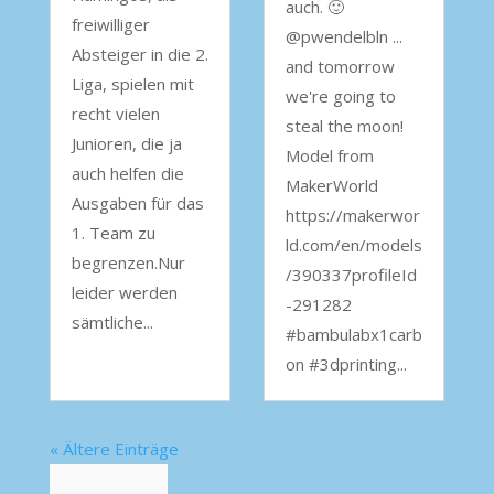
auch. 🙂
freiwilliger
@pwendelbln ...
Absteiger in die 2.
and tomorrow
Liga, spielen mit
we're going to
recht vielen
steal the moon!
Junioren, die ja
Model from
auch helfen die
MakerWorld
Ausgaben für das
https://makerwor
1. Team zu
ld.com/en/models
begrenzen.Nur
/390337profileId
leider werden
-291282
sämtliche...
#bambulabx1carb
on #3dprinting...
« Ältere Einträge