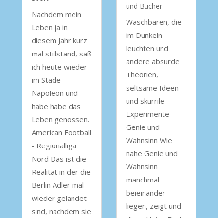
und Bücher
Nachdem mein
Waschbären, die
Leben ja in
im Dunkeln
diesem Jahr kurz
leuchten und
mal stillstand, saß
andere absurde
ich heute wieder
Theorien,
im Stade
seltsame Ideen
Napoleon und
und skurrile
habe habe das
Experimente
Leben genossen.
Genie und
American Football
Wahnsinn Wie
- Regionalliga
nahe Genie und
Nord Das ist die
Wahnsinn
Realität in der die
manchmal
Berlin Adler mal
beieinander
wieder gelandet
liegen, zeigt und
sind, nachdem sie