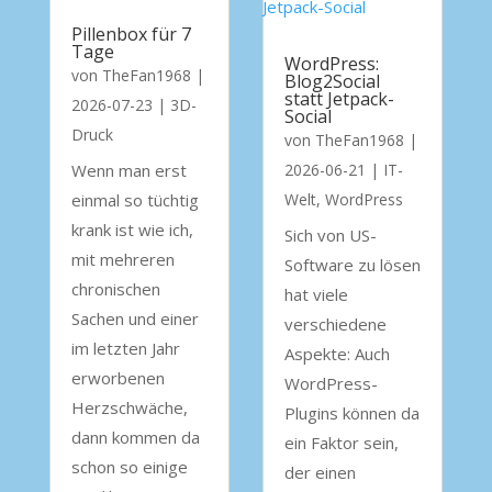
Pillenbox für 7
Tage
WordPress:
von
TheFan1968
|
Blog2Social
statt Jetpack-
2026-07-23
|
3D-
Social
Druck
von
TheFan1968
|
Wenn man erst
2026-06-21
|
IT-
einmal so tüchtig
Welt
,
WordPress
krank ist wie ich,
Sich von US-
mit mehreren
Software zu lösen
chronischen
hat viele
Sachen und einer
verschiedene
im letzten Jahr
Aspekte: Auch
erworbenen
WordPress-
Herzschwäche,
Plugins können da
dann kommen da
ein Faktor sein,
schon so einige
der einen