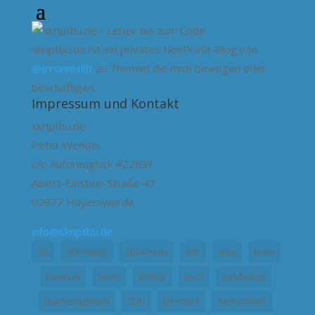
skriptbu.de ist ein privates NonProfit-Blog von
@IrrsinnHilft
zu Themen die mich bewegen oder
beschäftigen.
Impressum und Kontakt
skriptbu.de
Peter Wendel
c/o Autorenglück #22691
Albert-Einstein-Straße 47
02977 Hoyerswerda
info@skriptbu.de
3D
3DPrinting
2024reads
AfD
auto
bahn
baseball
berlin
BTW25
buch
bundesliga
Bundestagswahl
CDU
Denmark
deutschland