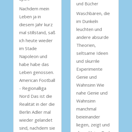
und Bücher
Nachdem mein
Waschbären, die
Leben ja in
im Dunkeln
diesem Jahr kurz
leuchten und
mal stillstand, saß
andere absurde
ich heute wieder
Theorien,
im Stade
seltsame Ideen
Napoleon und
und skurrile
habe habe das
Experimente
Leben genossen.
Genie und
American Football
Wahnsinn Wie
- Regionalliga
nahe Genie und
Nord Das ist die
Wahnsinn
Realität in der die
manchmal
Berlin Adler mal
beieinander
wieder gelandet
liegen, zeigt und
sind, nachdem sie