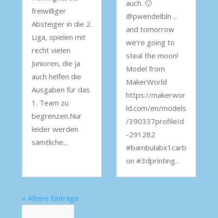
auch. 🙂
freiwilliger
@pwendelbln ...
Absteiger in die 2.
and tomorrow
Liga, spielen mit
we're going to
recht vielen
steal the moon!
Junioren, die ja
Model from
auch helfen die
MakerWorld
Ausgaben für das
https://makerwor
1. Team zu
ld.com/en/models
begrenzen.Nur
/390337profileId
leider werden
-291282
sämtliche...
#bambulabx1carb
on #3dprinting...
« Ältere Einträge