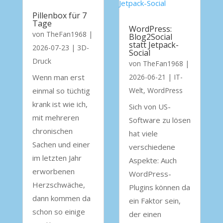
Pillenbox für 7
Tage
WordPress:
von
TheFan1968
|
Blog2Social
statt Jetpack-
2026-07-23
|
3D-
Social
Druck
von
TheFan1968
|
Wenn man erst
2026-06-21
|
IT-
einmal so tüchtig
Welt
,
WordPress
krank ist wie ich,
Sich von US-
mit mehreren
Software zu lösen
chronischen
hat viele
Sachen und einer
verschiedene
im letzten Jahr
Aspekte: Auch
erworbenen
WordPress-
Herzschwäche,
Plugins können da
dann kommen da
ein Faktor sein,
schon so einige
der einen