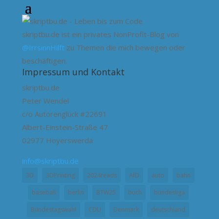
skriptbu.de ist ein privates NonProfit-Blog von
@IrrsinnHilft
zu Themen die mich bewegen oder
beschäftigen.
Impressum und Kontakt
skriptbu.de
Peter Wendel
c/o Autorenglück #22691
Albert-Einstein-Straße 47
02977 Hoyerswerda
info@skriptbu.de
3D
3DPrinting
2024reads
AfD
auto
bahn
baseball
berlin
BTW25
buch
bundesliga
Bundestagswahl
CDU
Denmark
deutschland