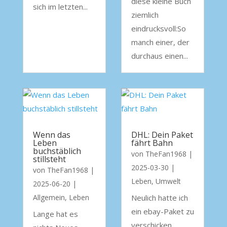
diese kleine Buch
sich im letzten...
ziemlich
eindrucksvoll:So
manch einer, der
durchaus einen...
Wenn das
DHL: Dein Paket
Leben
fährt Bahn
buchstäblich
von
TheFan1968
|
stillsteht
2025-03-30
|
von
TheFan1968
|
Leben
,
Umwelt
2025-06-20
|
Allgemein
,
Leben
Neulich hatte ich
ein ebay-Paket zu
Lange hat es
verschicken.