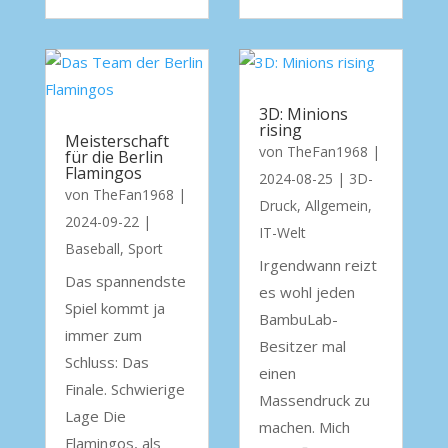
3D: Minions
rising
Meisterschaft
von
TheFan1968
|
für die Berlin
Flamingos
2024-08-25
|
3D-
von
TheFan1968
|
Druck
,
Allgemein
,
2024-09-22
|
IT-Welt
Baseball
,
Sport
Irgendwann reizt
Das spannendste
es wohl jeden
Spiel kommt ja
BambuLab-
immer zum
Besitzer mal
Schluss: Das
einen
Finale. Schwierige
Massendruck zu
Lage Die
machen. Mich
Flamingos, als