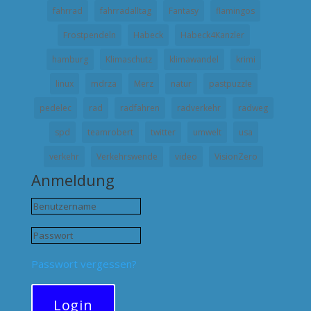
fahrrad
fahrradalltag
Fantasy
flamingos
Frostpendeln
Habeck
Habeck4Kanzler
hamburg
Klimaschutz
klimawandel
krimi
linux
mdrza
Merz
natur
pastpuzzle
pedelec
rad
radfahren
radverkehr
radweg
spd
teamrobert
twitter
umwelt
usa
verkehr
Verkehrswende
video
VisionZero
Anmeldung
Passwort vergessen?
Login