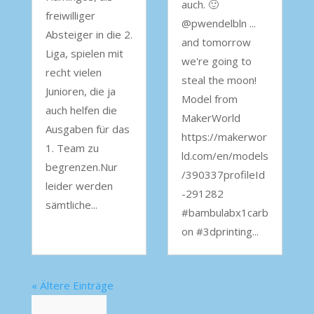
auch. 🙂
freiwilliger
@pwendelbln ...
Absteiger in die 2.
and tomorrow
Liga, spielen mit
we're going to
recht vielen
steal the moon!
Junioren, die ja
Model from
auch helfen die
MakerWorld
Ausgaben für das
https://makerwor
1. Team zu
ld.com/en/models
begrenzen.Nur
/390337profileId
leider werden
-291282
sämtliche...
#bambulabx1carb
on #3dprinting...
« Ältere Einträge