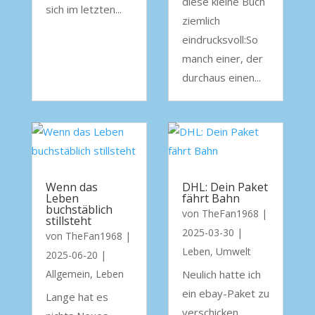
diese kleine Buch
sich im letzten...
ziemlich
eindrucksvoll:So
manch einer, der
durchaus einen...
Wenn das
DHL: Dein Paket
Leben
fährt Bahn
buchstäblich
von
TheFan1968
|
stillsteht
2025-03-30
|
von
TheFan1968
|
Leben
,
Umwelt
2025-06-20
|
Allgemein
,
Leben
Neulich hatte ich
ein ebay-Paket zu
Lange hat es
verschicken.