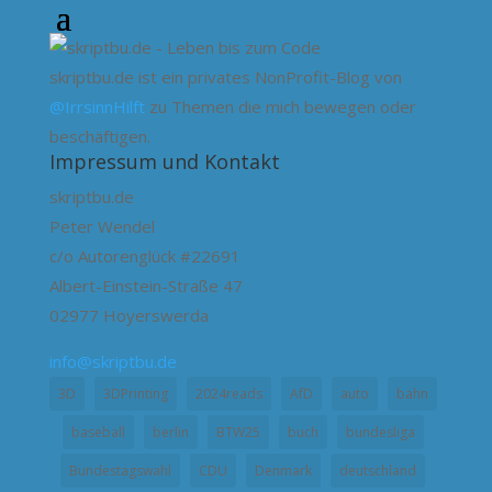
skriptbu.de ist ein privates NonProfit-Blog von
@IrrsinnHilft
zu Themen die mich bewegen oder
beschäftigen.
Impressum und Kontakt
skriptbu.de
Peter Wendel
c/o Autorenglück #22691
Albert-Einstein-Straße 47
02977 Hoyerswerda
info@skriptbu.de
3D
3DPrinting
2024reads
AfD
auto
bahn
baseball
berlin
BTW25
buch
bundesliga
Bundestagswahl
CDU
Denmark
deutschland