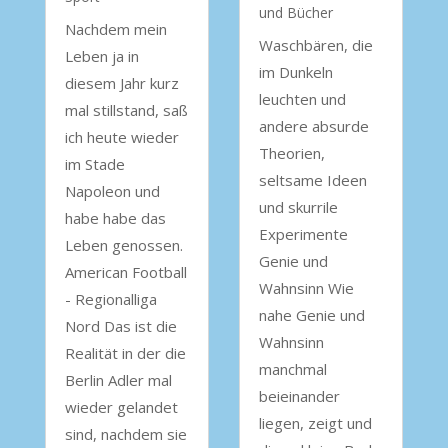
und Bücher
Nachdem mein
Waschbären, die
Leben ja in
im Dunkeln
diesem Jahr kurz
leuchten und
mal stillstand, saß
andere absurde
ich heute wieder
Theorien,
im Stade
seltsame Ideen
Napoleon und
und skurrile
habe habe das
Experimente
Leben genossen.
Genie und
American Football
Wahnsinn Wie
- Regionalliga
nahe Genie und
Nord Das ist die
Wahnsinn
Realität in der die
manchmal
Berlin Adler mal
beieinander
wieder gelandet
liegen, zeigt und
sind, nachdem sie