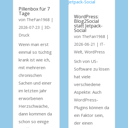
Pillenbox für 7
Tage
WordPress:
von
TheFan1968
|
Blog2Social
statt Jetpack-
2026-07-23
|
3D-
Social
Druck
von
TheFan1968
|
Wenn man erst
2026-06-21
|
IT-
einmal so tüchtig
Welt
,
WordPress
krank ist wie ich,
Sich von US-
mit mehreren
Software zu lösen
chronischen
hat viele
Sachen und einer
verschiedene
im letzten Jahr
Aspekte: Auch
erworbenen
WordPress-
Herzschwäche,
Plugins können da
dann kommen da
ein Faktor sein,
schon so einige
der einen