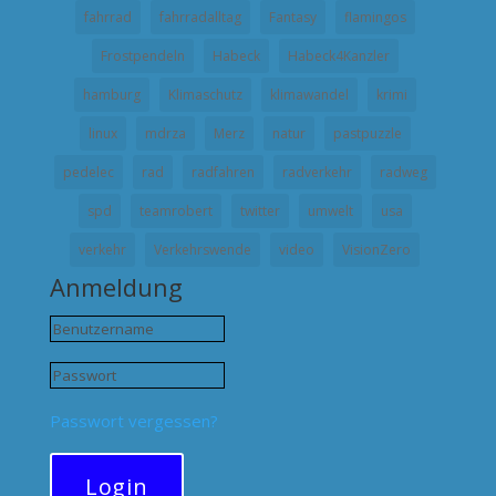
fahrrad
fahrradalltag
Fantasy
flamingos
Frostpendeln
Habeck
Habeck4Kanzler
hamburg
Klimaschutz
klimawandel
krimi
linux
mdrza
Merz
natur
pastpuzzle
pedelec
rad
radfahren
radverkehr
radweg
spd
teamrobert
twitter
umwelt
usa
verkehr
Verkehrswende
video
VisionZero
Anmeldung
Passwort vergessen?
Login