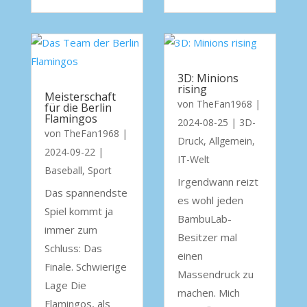
3D: Minions
rising
Meisterschaft
von
TheFan1968
|
für die Berlin
Flamingos
2024-08-25
|
3D-
von
TheFan1968
|
Druck
,
Allgemein
,
2024-09-22
|
IT-Welt
Baseball
,
Sport
Irgendwann reizt
Das spannendste
es wohl jeden
Spiel kommt ja
BambuLab-
immer zum
Besitzer mal
Schluss: Das
einen
Finale. Schwierige
Massendruck zu
Lage Die
machen. Mich
Flamingos, als