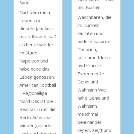
Sport
und Bücher
Nachdem mein
Waschbären, die
Leben ja in
im Dunkeln
diesem Jahr kurz
leuchten und
mal stillstand, saß
andere absurde
ich heute wieder
Theorien,
im Stade
seltsame Ideen
Napoleon und
und skurrile
habe habe das
Experimente
Leben genossen.
Genie und
American Football
Wahnsinn Wie
- Regionalliga
nahe Genie und
Nord Das ist die
Wahnsinn
Realität in der die
manchmal
Berlin Adler mal
beieinander
wieder gelandet
liegen, zeigt und
sind, nachdem sie