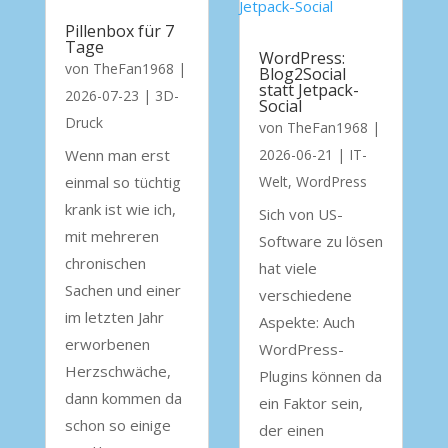
Pillenbox für 7
Tage
WordPress:
von
TheFan1968
|
Blog2Social
statt Jetpack-
2026-07-23
|
3D-
Social
Druck
von
TheFan1968
|
Wenn man erst
2026-06-21
|
IT-
einmal so tüchtig
Welt
,
WordPress
krank ist wie ich,
Sich von US-
mit mehreren
Software zu lösen
chronischen
hat viele
Sachen und einer
verschiedene
im letzten Jahr
Aspekte: Auch
erworbenen
WordPress-
Herzschwäche,
Plugins können da
dann kommen da
ein Faktor sein,
schon so einige
der einen