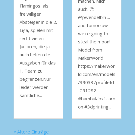
machen. Mich
Flamingos, als
auch. 🙂
freiwilliger
@pwendelbln ...
Absteiger in die 2.
and tomorrow
Liga, spielen mit
we're going to
recht vielen
steal the moon!
Junioren, die ja
Model from
auch helfen die
MakerWorld
Ausgaben für das
https://makerwor
1. Team zu
ld.com/en/models
begrenzen.Nur
/390337profileId
leider werden
-291282
sämtliche...
#bambulabx1carb
on #3dprinting...
« Ältere Einträge