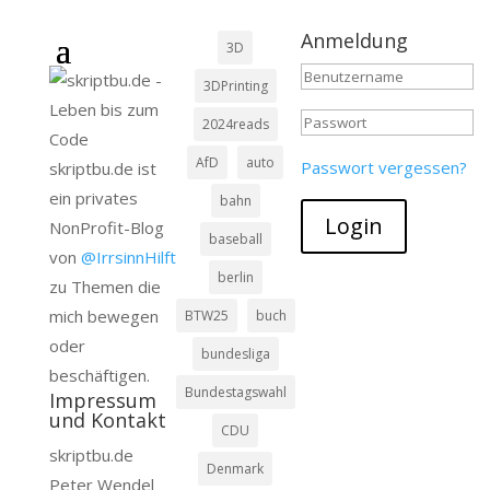
Anmeldung
3D
3DPrinting
2024reads
AfD
auto
Passwort vergessen?
skriptbu.de ist
ein privates
bahn
Login
NonProfit-Blog
baseball
von
@IrrsinnHilft
berlin
zu Themen die
mich bewegen
BTW25
buch
oder
bundesliga
beschäftigen.
Bundestagswahl
Impressum
und Kontakt
CDU
skriptbu.de
Denmark
Peter Wendel