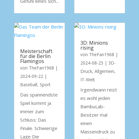
Gefühl eines sich...
3D: Minions
rising
Meisterschaft
von
TheFan1968
|
für die Berlin
Flamingos
2024-08-25
|
3D-
von
TheFan1968
|
Druck
,
Allgemein
,
2024-09-22
|
IT-Welt
Baseball
,
Sport
Irgendwann reizt
Das spannendste
es wohl jeden
Spiel kommt ja
BambuLab-
immer zum
Besitzer mal
Schluss: Das
einen
Finale. Schwierige
Massendruck zu
Lage Die