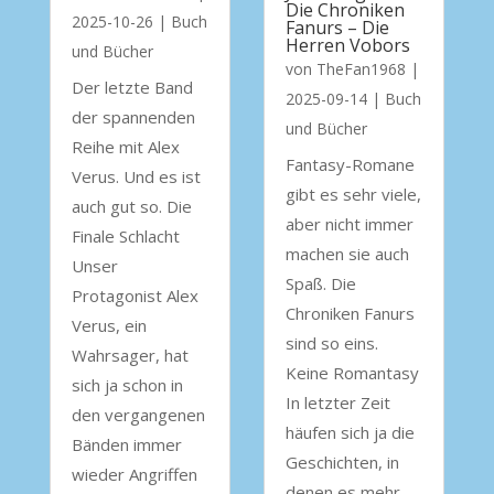
Die Chroniken
2025-10-26
|
Buch
Fanurs – Die
Herren Vobors
und Bücher
von
TheFan1968
|
Der letzte Band
2025-09-14
|
Buch
der spannenden
und Bücher
Reihe mit Alex
Fantasy-Romane
Verus. Und es ist
gibt es sehr viele,
auch gut so. Die
aber nicht immer
Finale Schlacht
machen sie auch
Unser
Spaß. Die
Protagonist Alex
Chroniken Fanurs
Verus, ein
sind so eins.
Wahrsager, hat
Keine Romantasy
sich ja schon in
In letzter Zeit
den vergangenen
häufen sich ja die
Bänden immer
Geschichten, in
wieder Angriffen
denen es mehr