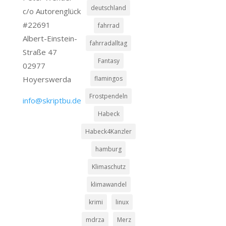
deutschland
c/o Autorenglück
#22691
fahrrad
Albert-Einstein-
fahrradalltag
Straße 47
Fantasy
02977
Hoyerswerda
flamingos
Frostpendeln
info@skriptbu.de
Habeck
Habeck4Kanzler
hamburg
Klimaschutz
klimawandel
krimi
linux
mdrza
Merz