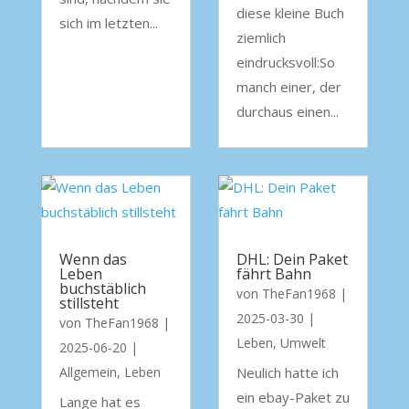
diese kleine Buch
sich im letzten...
ziemlich
eindrucksvoll:So
manch einer, der
durchaus einen...
Wenn das
DHL: Dein Paket
Leben
fährt Bahn
buchstäblich
von
TheFan1968
|
stillsteht
2025-03-30
|
von
TheFan1968
|
Leben
,
Umwelt
2025-06-20
|
Allgemein
,
Leben
Neulich hatte ich
ein ebay-Paket zu
Lange hat es