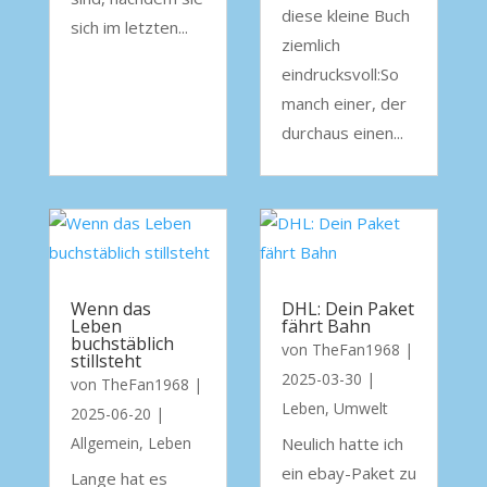
diese kleine Buch
sich im letzten...
ziemlich
eindrucksvoll:So
manch einer, der
durchaus einen...
Wenn das
DHL: Dein Paket
Leben
fährt Bahn
buchstäblich
von
TheFan1968
|
stillsteht
2025-03-30
|
von
TheFan1968
|
Leben
,
Umwelt
2025-06-20
|
Allgemein
,
Leben
Neulich hatte ich
ein ebay-Paket zu
Lange hat es