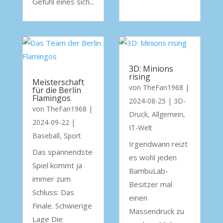
Gefühl eines sich...
3D: Minions
rising
Meisterschaft
von
TheFan1968
|
für die Berlin
Flamingos
2024-08-25
|
3D-
von
TheFan1968
|
Druck
,
Allgemein
,
2024-09-22
|
IT-Welt
Baseball
,
Sport
Irgendwann reizt
Das spannendste
es wohl jeden
Spiel kommt ja
BambuLab-
immer zum
Besitzer mal
Schluss: Das
einen
Finale. Schwierige
Massendruck zu
Lage Die