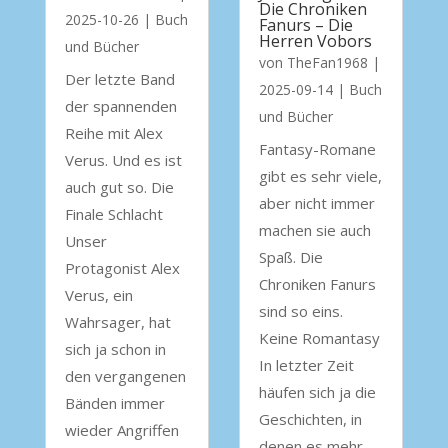
Die Chroniken
2025-10-26
|
Buch
Fanurs – Die
Herren Vobors
und Bücher
von
TheFan1968
|
Der letzte Band
2025-09-14
|
Buch
der spannenden
und Bücher
Reihe mit Alex
Fantasy-Romane
Verus. Und es ist
gibt es sehr viele,
auch gut so. Die
aber nicht immer
Finale Schlacht
machen sie auch
Unser
Spaß. Die
Protagonist Alex
Chroniken Fanurs
Verus, ein
sind so eins.
Wahrsager, hat
Keine Romantasy
sich ja schon in
In letzter Zeit
den vergangenen
häufen sich ja die
Bänden immer
Geschichten, in
wieder Angriffen
denen es mehr