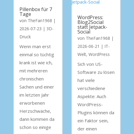
Pillenbox für 7
Tage
WordPress:
von
TheFan1968
|
Blog2Social
statt Jetpack-
2026-07-23
|
3D-
Social
Druck
von
TheFan1968
|
Wenn man erst
2026-06-21
|
IT-
einmal so tüchtig
Welt
,
WordPress
krank ist wie ich,
Sich von US-
mit mehreren
Software zu lösen
chronischen
hat viele
Sachen und einer
verschiedene
im letzten Jahr
Aspekte: Auch
erworbenen
WordPress-
Herzschwäche,
Plugins können da
dann kommen da
ein Faktor sein,
schon so einige
der einen