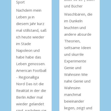
Sport
und Bücher
Nachdem mein
Waschbären, die
Leben ja in
im Dunkeln
diesem Jahr kurz
leuchten und
mal stillstand, saß
andere absurde
ich heute wieder
Theorien,
im Stade
seltsame Ideen
Napoleon und
und skurrile
habe habe das
Experimente
Leben genossen.
Genie und
American Football
Wahnsinn Wie
- Regionalliga
nahe Genie und
Nord Das ist die
Wahnsinn
Realität in der die
manchmal
Berlin Adler mal
beieinander
wieder gelandet
liegen, zeigt und
sind, nachdem sie