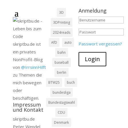
Anmeldung
3D
3DPrinting
2024reads
AfD
auto
Passwort vergessen?
skriptbu.de ist
ein privates
bahn
Login
NonProfit-Blog
baseball
von
@IrrsinnHilft
berlin
zu Themen die
mich bewegen
BTW25
buch
oder
bundesliga
beschäftigen.
Bundestagswahl
Impressum
und Kontakt
CDU
skriptbu.de
Denmark
Peter Wendel