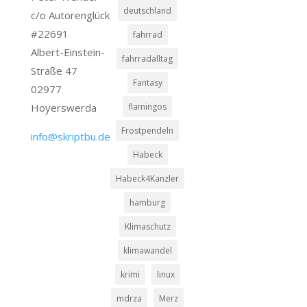
deutschland
c/o Autorenglück
#22691
fahrrad
Albert-Einstein-
fahrradalltag
Straße 47
Fantasy
02977
Hoyerswerda
flamingos
Frostpendeln
info@skriptbu.de
Habeck
Habeck4Kanzler
hamburg
Klimaschutz
klimawandel
krimi
linux
mdrza
Merz