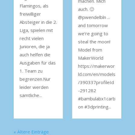
machen. Mich
Flamingos, als
auch. 🙂
freiwilliger
@pwendelbln ...
Absteiger in die 2.
and tomorrow
Liga, spielen mit
we're going to
recht vielen
steal the moon!
Junioren, die ja
Model from
auch helfen die
MakerWorld
Ausgaben für das
https://makerwor
1. Team zu
ld.com/en/models
begrenzen.Nur
/390337profileId
leider werden
-291282
sämtliche...
#bambulabx1carb
on #3dprinting...
« Ältere Einträge