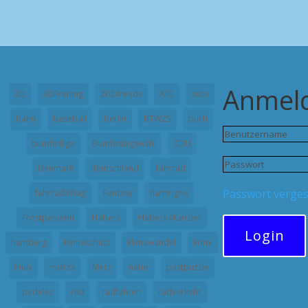
Anmel
3D
3DPrinting
2024reads
AfD
auto
bahn
baseball
berlin
BTW25
buch
bundesliga
Bundestagswahl
CDU
Denmark
deutschland
fahrrad
Passwort verge
fahrradalltag
Fantasy
flamingos
Frostpendeln
Habeck
Habeck4Kanzler
Login
hamburg
Klimaschutz
klimawandel
krimi
linux
mdrza
Merz
natur
pastpuzzle
pedelec
rad
radfahren
radverkehr