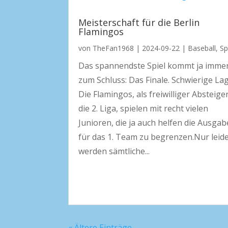
Meisterschaft für die Berlin
Flamingos
von
TheFan1968
|
2024-09-22
|
Baseball
,
Sp
Das spannendste Spiel kommt ja imme
zum Schluss: Das Finale. Schwierige La
Die Flamingos, als freiwilliger Absteiger
die 2. Liga, spielen mit recht vielen
Junioren, die ja auch helfen die Ausga
für das 1. Team zu begrenzen.Nur leid
werden sämtliche...
« Ältere Einträge