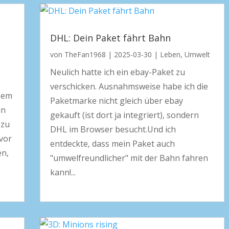
DHL: Dein Paket fährt Bahn
von
TheFan1968
|
2025-03-30
|
Leben
,
Umwelt
Neulich hatte ich ein ebay-Paket zu
verschicken. Ausnahmsweise habe ich die
esem
Paketmarke nicht gleich über ebay
in
gekauft (ist dort ja integriert), sondern
 zu
DHL im Browser besucht.Und ich
vor
entdeckte, dass mein Paket auch
en,
"umwelfreundlicher" mit der Bahn fahren
kann!...