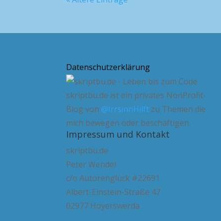
Datenschutzerklärung
skriptbu.de ist ein privates NonProfit-
Blog von
@IrrsinnHilft
zu Themen die
mich bewegen oder beschäftigen.
Impressum und Kontakt
skriptbu.de
Peter Wendel
c/o Autorenglück #22691
Albert-Einstein-Straße 47
02977 Hoyerswerda