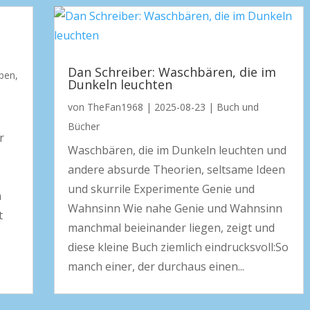
n
Dan Schreiber: Waschbären, die im
ben
,
Dunkeln leuchten
von
TheFan1968
|
2025-08-23
|
Buch und
Bücher
r
Waschbären, die im Dunkeln leuchten und
andere absurde Theorien, seltsame Ideen
und skurrile Experimente Genie und
n
Wahnsinn Wie nahe Genie und Wahnsinn
t
manchmal beieinander liegen, zeigt und
diese kleine Buch ziemlich eindrucksvoll:So
manch einer, der durchaus einen...