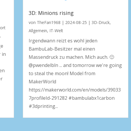
3D: Minions rising
von
TheFan1968
|
2024-08-25
|
3D-Druck
,
ort
Allgemein
,
IT-Welt
r
Irgendwann reizt es wohl jeden
ge
BambuLab-Besitzer mal einen
 in
Massendruck zu machen. Mich auch. 🙂
@pwendelbln ... and tomorrow we're going
ben
to steal the moon! Model from
er
MakerWorld
https://makerworld.com/en/models/39033
7profileId-291282 #bambulabx1carbon
#3dprinting...