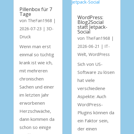
Pillenbox für 7
Tage
WordPress:
von
TheFan1968
|
Blog2Social
statt Jetpack-
2026-07-23
|
3D-
Social
Druck
von
TheFan1968
|
Wenn man erst
2026-06-21
|
IT-
einmal so tüchtig
Welt
,
WordPress
krank ist wie ich,
Sich von US-
mit mehreren
Software zu lösen
chronischen
hat viele
Sachen und einer
verschiedene
im letzten Jahr
Aspekte: Auch
erworbenen
WordPress-
Herzschwäche,
Plugins können da
dann kommen da
ein Faktor sein,
schon so einige
der einen