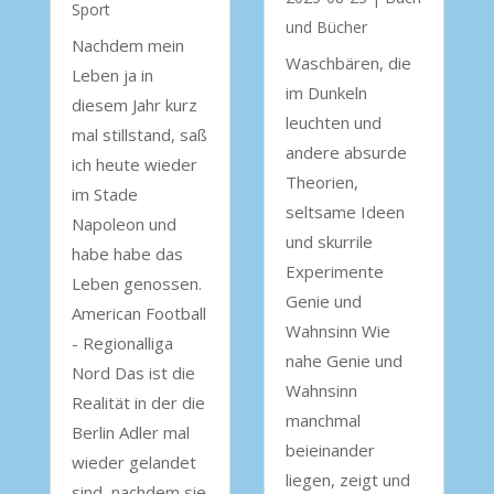
Sport
und Bücher
Nachdem mein
Waschbären, die
Leben ja in
im Dunkeln
diesem Jahr kurz
leuchten und
mal stillstand, saß
andere absurde
ich heute wieder
Theorien,
im Stade
seltsame Ideen
Napoleon und
und skurrile
habe habe das
Experimente
Leben genossen.
Genie und
American Football
Wahnsinn Wie
- Regionalliga
nahe Genie und
Nord Das ist die
Wahnsinn
Realität in der die
manchmal
Berlin Adler mal
beieinander
wieder gelandet
liegen, zeigt und
sind, nachdem sie