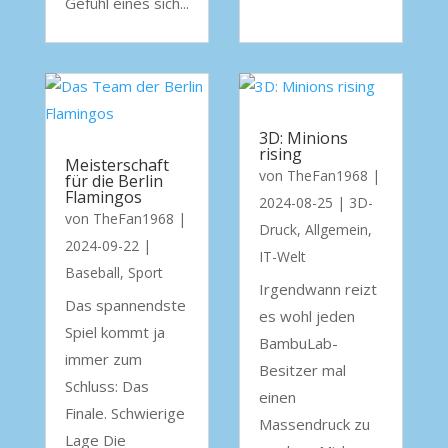
Gefühl eines sich...
3D: Minions
rising
Meisterschaft
von
TheFan1968
|
für die Berlin
Flamingos
2024-08-25
|
3D-
von
TheFan1968
|
Druck
,
Allgemein
,
2024-09-22
|
IT-Welt
Baseball
,
Sport
Irgendwann reizt
Das spannendste
es wohl jeden
Spiel kommt ja
BambuLab-
immer zum
Besitzer mal
Schluss: Das
einen
Finale. Schwierige
Massendruck zu
Lage Die