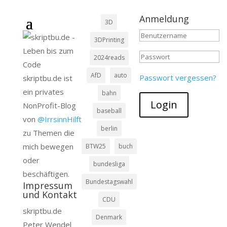
Anmeldung
3D
3DPrinting
2024reads
AfD
auto
Passwort vergessen?
skriptbu.de ist
ein privates
bahn
Login
NonProfit-Blog
baseball
von
@IrrsinnHilft
berlin
zu Themen die
mich bewegen
BTW25
buch
oder
bundesliga
beschäftigen.
Bundestagswahl
Impressum
und Kontakt
CDU
skriptbu.de
Denmark
Peter Wendel