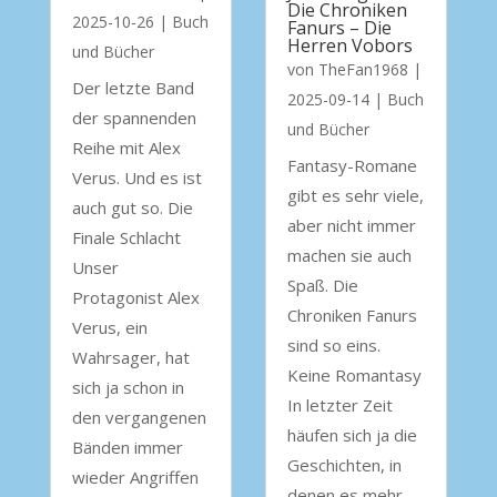
Die Chroniken
2025-10-26
|
Buch
Fanurs – Die
Herren Vobors
und Bücher
von
TheFan1968
|
Der letzte Band
2025-09-14
|
Buch
der spannenden
und Bücher
Reihe mit Alex
Fantasy-Romane
Verus. Und es ist
gibt es sehr viele,
auch gut so. Die
aber nicht immer
Finale Schlacht
machen sie auch
Unser
Spaß. Die
Protagonist Alex
Chroniken Fanurs
Verus, ein
sind so eins.
Wahrsager, hat
Keine Romantasy
sich ja schon in
In letzter Zeit
den vergangenen
häufen sich ja die
Bänden immer
Geschichten, in
wieder Angriffen
denen es mehr