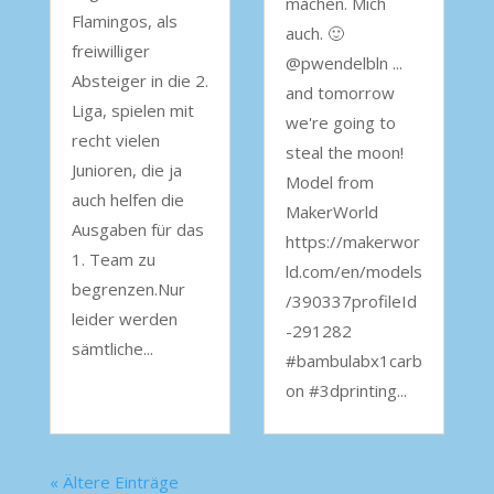
machen. Mich
Flamingos, als
auch. 🙂
freiwilliger
@pwendelbln ...
Absteiger in die 2.
and tomorrow
Liga, spielen mit
we're going to
recht vielen
steal the moon!
Junioren, die ja
Model from
auch helfen die
MakerWorld
Ausgaben für das
https://makerwor
1. Team zu
ld.com/en/models
begrenzen.Nur
/390337profileId
leider werden
-291282
sämtliche...
#bambulabx1carb
on #3dprinting...
« Ältere Einträge