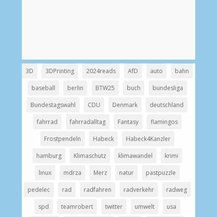
3D
3DPrinting
2024reads
AfD
auto
bahn
baseball
berlin
BTW25
buch
bundesliga
Bundestagswahl
CDU
Denmark
deutschland
fahrrad
fahrradalltag
Fantasy
flamingos
Frostpendeln
Habeck
Habeck4Kanzler
hamburg
Klimaschutz
klimawandel
krimi
linux
mdrza
Merz
natur
pastpuzzle
pedelec
rad
radfahren
radverkehr
radweg
spd
teamrobert
twitter
umwelt
usa