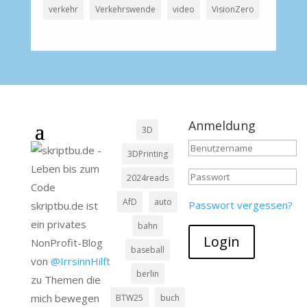
verkehr
Verkehrswende
video
VisionZero
Anmeldung
3D
3DPrinting
2024reads
AfD
auto
Passwort vergessen?
skriptbu.de ist
ein privates
bahn
Login
NonProfit-Blog
baseball
von
@IrrsinnHilft
berlin
zu Themen die
mich bewegen
BTW25
buch