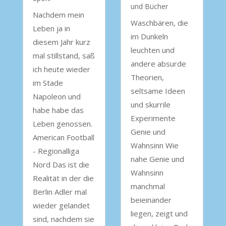
und Bücher
Nachdem mein
Waschbären, die
Leben ja in
im Dunkeln
diesem Jahr kurz
leuchten und
mal stillstand, saß
andere absurde
ich heute wieder
Theorien,
im Stade
seltsame Ideen
Napoleon und
und skurrile
habe habe das
Experimente
Leben genossen.
Genie und
American Football
Wahnsinn Wie
- Regionalliga
nahe Genie und
Nord Das ist die
Wahnsinn
Realität in der die
manchmal
Berlin Adler mal
beieinander
wieder gelandet
liegen, zeigt und
sind, nachdem sie