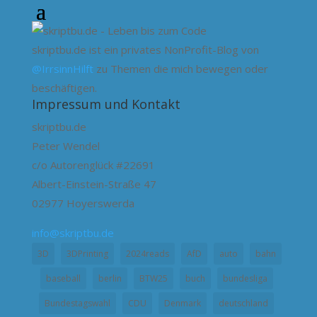
skriptbu.de ist ein privates NonProfit-Blog von
@IrrsinnHilft
zu Themen die mich bewegen oder
beschäftigen.
Impressum und Kontakt
skriptbu.de
Peter Wendel
c/o Autorenglück #22691
Albert-Einstein-Straße 47
02977 Hoyerswerda
info@skriptbu.de
3D
3DPrinting
2024reads
AfD
auto
bahn
baseball
berlin
BTW25
buch
bundesliga
Bundestagswahl
CDU
Denmark
deutschland