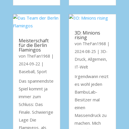
3D: Minions
rising
Meisterschaft
von
TheFan1968
|
für die Berlin
Flamingos
2024-08-25
|
3D-
von
TheFan1968
|
Druck
,
Allgemein
,
2024-09-22
|
IT-Welt
Baseball
,
Sport
Irgendwann reizt
Das spannendste
es wohl jeden
Spiel kommt ja
BambuLab-
immer zum
Besitzer mal
Schluss: Das
einen
Finale. Schwierige
Massendruck zu
Lage Die
machen. Mich
Flamingos, als