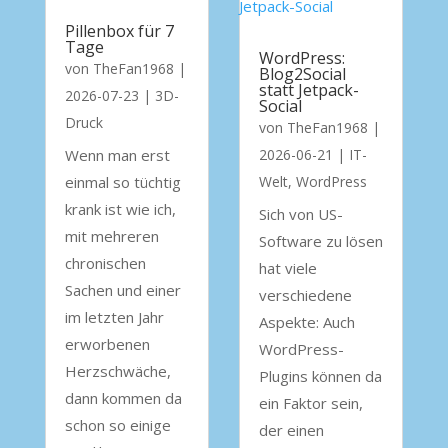
Pillenbox für 7
Tage
WordPress:
von
TheFan1968
|
Blog2Social
statt Jetpack-
2026-07-23
|
3D-
Social
Druck
von
TheFan1968
|
Wenn man erst
2026-06-21
|
IT-
einmal so tüchtig
Welt
,
WordPress
krank ist wie ich,
Sich von US-
mit mehreren
Software zu lösen
chronischen
hat viele
Sachen und einer
verschiedene
im letzten Jahr
Aspekte: Auch
erworbenen
WordPress-
Herzschwäche,
Plugins können da
dann kommen da
ein Faktor sein,
schon so einige
der einen