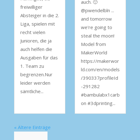
auch. 🙂
freiwilliger
@pwendelbln ...
Absteiger in die 2.
and tomorrow
Liga, spielen mit
we're going to
recht vielen
steal the moon!
Junioren, die ja
Model from
auch helfen die
MakerWorld
Ausgaben für das
https://makerwor
1. Team zu
ld.com/en/models
begrenzen.Nur
/390337profileId
leider werden
-291282
sämtliche...
#bambulabx1carb
on #3dprinting...
« Ältere Einträge