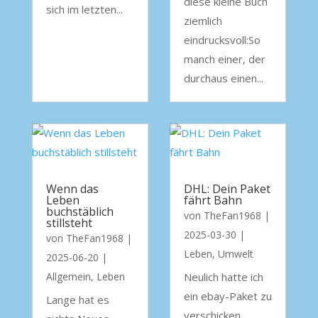
diese kleine Buch
sich im letzten...
ziemlich
eindrucksvoll:So
manch einer, der
durchaus einen...
Wenn das
DHL: Dein Paket
Leben
fährt Bahn
buchstäblich
von
TheFan1968
|
stillsteht
2025-03-30
|
von
TheFan1968
|
Leben
,
Umwelt
2025-06-20
|
Allgemein
,
Leben
Neulich hatte ich
ein ebay-Paket zu
Lange hat es
verschicken.