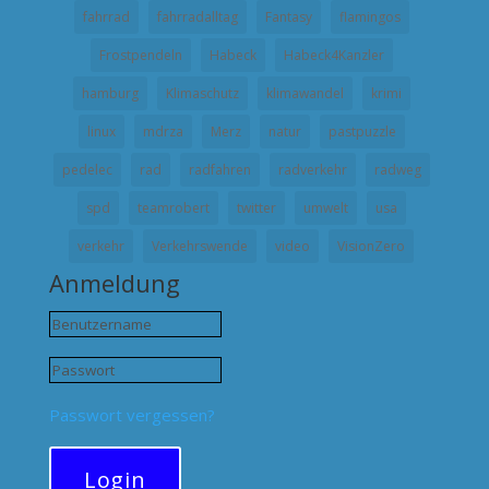
fahrrad
fahrradalltag
Fantasy
flamingos
Frostpendeln
Habeck
Habeck4Kanzler
hamburg
Klimaschutz
klimawandel
krimi
linux
mdrza
Merz
natur
pastpuzzle
pedelec
rad
radfahren
radverkehr
radweg
spd
teamrobert
twitter
umwelt
usa
verkehr
Verkehrswende
video
VisionZero
Anmeldung
Passwort vergessen?
Login