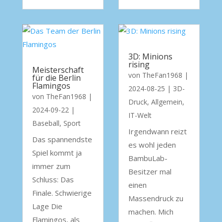
3D: Minions
rising
Meisterschaft
von
TheFan1968
|
für die Berlin
Flamingos
2024-08-25
|
3D-
von
TheFan1968
|
Druck
,
Allgemein
,
2024-09-22
|
IT-Welt
Baseball
,
Sport
Irgendwann reizt
Das spannendste
es wohl jeden
Spiel kommt ja
BambuLab-
immer zum
Besitzer mal
Schluss: Das
einen
Finale. Schwierige
Massendruck zu
Lage Die
machen. Mich
Flamingos, als