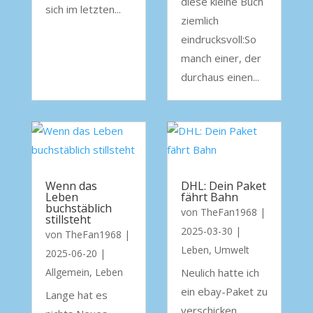
diese kleine Buch
sich im letzten...
ziemlich
eindrucksvoll:So
manch einer, der
durchaus einen...
Wenn das
DHL: Dein Paket
Leben
fährt Bahn
buchstäblich
von
TheFan1968
|
stillsteht
2025-03-30
|
von
TheFan1968
|
Leben
,
Umwelt
2025-06-20
|
Allgemein
,
Leben
Neulich hatte ich
ein ebay-Paket zu
Lange hat es
verschicken.