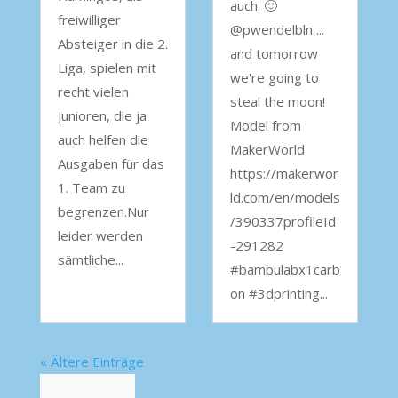
auch. 🙂
freiwilliger
@pwendelbln ...
Absteiger in die 2.
and tomorrow
Liga, spielen mit
we're going to
recht vielen
steal the moon!
Junioren, die ja
Model from
auch helfen die
MakerWorld
Ausgaben für das
https://makerwor
1. Team zu
ld.com/en/models
begrenzen.Nur
/390337profileId
leider werden
-291282
sämtliche...
#bambulabx1carb
on #3dprinting...
« Ältere Einträge