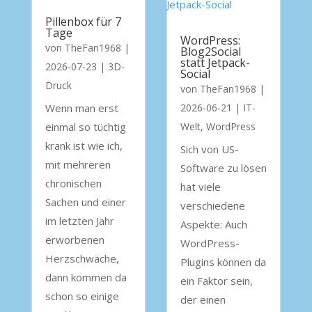
Pillenbox für 7
Tage
WordPress:
von
TheFan1968
|
Blog2Social
statt Jetpack-
2026-07-23
|
3D-
Social
Druck
von
TheFan1968
|
Wenn man erst
2026-06-21
|
IT-
einmal so tüchtig
Welt
,
WordPress
krank ist wie ich,
Sich von US-
mit mehreren
Software zu lösen
chronischen
hat viele
Sachen und einer
verschiedene
im letzten Jahr
Aspekte: Auch
erworbenen
WordPress-
Herzschwäche,
Plugins können da
dann kommen da
ein Faktor sein,
schon so einige
der einen