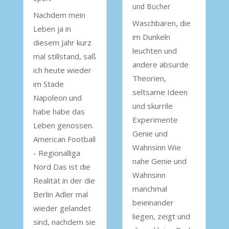
und Bücher
Nachdem mein
Waschbären, die
Leben ja in
im Dunkeln
diesem Jahr kurz
leuchten und
mal stillstand, saß
andere absurde
ich heute wieder
Theorien,
im Stade
seltsame Ideen
Napoleon und
und skurrile
habe habe das
Experimente
Leben genossen.
Genie und
American Football
Wahnsinn Wie
- Regionalliga
nahe Genie und
Nord Das ist die
Wahnsinn
Realität in der die
manchmal
Berlin Adler mal
beieinander
wieder gelandet
liegen, zeigt und
sind, nachdem sie