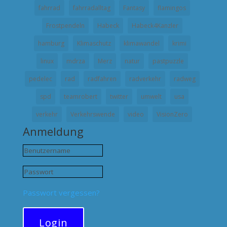
fahrrad
fahrradalltag
Fantasy
flamingos
Frostpendeln
Habeck
Habeck4Kanzler
hamburg
Klimaschutz
klimawandel
krimi
linux
mdrza
Merz
natur
pastpuzzle
pedelec
rad
radfahren
radverkehr
radweg
spd
teamrobert
twitter
umwelt
usa
verkehr
Verkehrswende
video
VisionZero
Anmeldung
Passwort vergessen?
Login