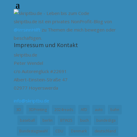
skriptbu.de ist ein privates NonProfit-Blog von
@IrrsinnHilft
zu Themen die mich bewegen oder
beschäftigen.
Impressum und Kontakt
skriptbu.de
Peter Wendel
c/o Autorenglück #22691
Albert-Einstein-Straße 47
02977 Hoyerswerda
info@skriptbu.de
3D
3DPrinting
2024reads
AfD
auto
bahn
baseball
berlin
BTW25
buch
bundesliga
Bundestagswahl
CDU
Denmark
deutschland