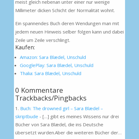
meist gleich nebenan unter einer nur wenige
Millimeter dicken Schicht der Normalität wohnt.
Ein spannendes Buch deren Wendungen man mit
jedem neuen Hinweis selber folgen kann und dabei
Zeile um Zeile verschlingt.
Kaufen:
Amazon: Sara Blædel, Unschuld
GooglePlay: Sara Blædel, Unschuld
Thalia: Sara Blædel, Unschuld
0 Kommentare
Trackbacks/Pingbacks
Buch: The drowned girl – Sara Blædel –
skriptbude
- […] gibt es meines Wissens nur drei
Bücher von Sara Blædel, die ins Deutsche
übersetzt wurden.Aber die weiteren Bücher der…