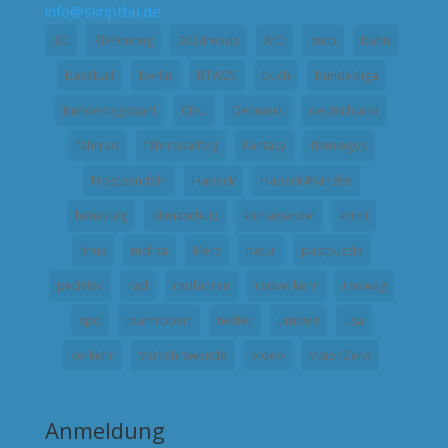
info@skriptbu.de
3D
3DPrinting
2024reads
AfD
auto
bahn
baseball
berlin
BTW25
buch
bundesliga
Bundestagswahl
CDU
Denmark
deutschland
fahrrad
fahrradalltag
Fantasy
flamingos
Frostpendeln
Habeck
Habeck4Kanzler
hamburg
Klimaschutz
klimawandel
krimi
linux
mdrza
Merz
natur
pastpuzzle
pedelec
rad
radfahren
radverkehr
radweg
spd
teamrobert
twitter
umwelt
usa
verkehr
Verkehrswende
video
VisionZero
Anmeldung