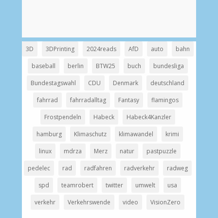
3D
3DPrinting
2024reads
AfD
auto
bahn
baseball
berlin
BTW25
buch
bundesliga
Bundestagswahl
CDU
Denmark
deutschland
fahrrad
fahrradalltag
Fantasy
flamingos
Frostpendeln
Habeck
Habeck4Kanzler
hamburg
Klimaschutz
klimawandel
krimi
linux
mdrza
Merz
natur
pastpuzzle
pedelec
rad
radfahren
radverkehr
radweg
spd
teamrobert
twitter
umwelt
usa
verkehr
Verkehrswende
video
VisionZero