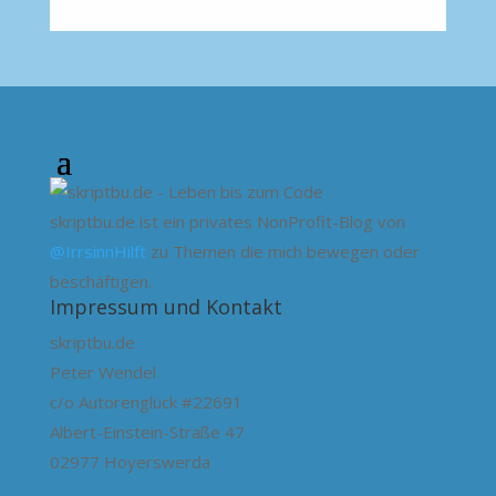
skriptbu.de ist ein privates NonProfit-Blog von
@IrrsinnHilft
zu Themen die mich bewegen oder
beschäftigen.
Impressum und Kontakt
skriptbu.de
Peter Wendel
c/o Autorenglück #22691
Albert-Einstein-Straße 47
02977 Hoyerswerda