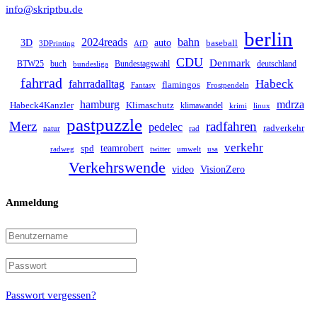
info@skriptbu.de
berlin
2024reads
bahn
auto
3D
baseball
3DPrinting
AfD
CDU
Denmark
BTW25
buch
Bundestagswahl
deutschland
bundesliga
fahrrad
Habeck
fahrradalltag
flamingos
Frostpendeln
Fantasy
hamburg
mdrza
Habeck4Kanzler
Klimaschutz
klimawandel
linux
krimi
pastpuzzle
Merz
radfahren
pedelec
radverkehr
natur
rad
verkehr
teamrobert
spd
twitter
radweg
umwelt
usa
Verkehrswende
video
VisionZero
Anmeldung
Passwort vergessen?